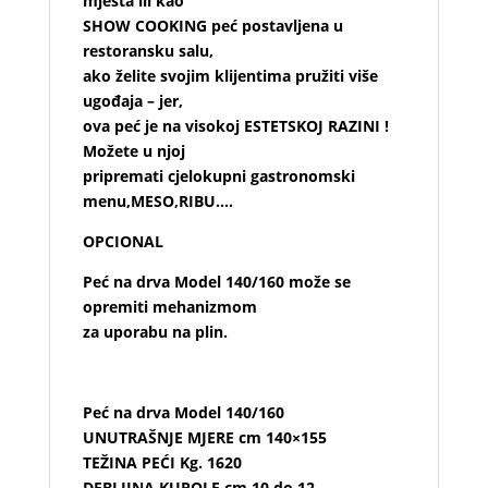
mjesta ili kao
SHOW COOKING peć postavljena u
restoransku salu,
ako želite svojim klijentima pružiti više
ugođaja – jer,
ova peć je na visokoj ESTETSKOJ RAZINI !
Možete u njoj
pripremati cjelokupni gastronomski
menu,MESO,RIBU….
OPCIONAL
Peć na drva Model 140/160 može se
opremiti mehanizmom
za uporabu na plin.
Peć na drva Model 140/160
UNUTRAŠNJE MJERE cm 140×155
TEŽINA PEĆI Kg. 1620
DEBLJINA KUPOLE cm 10 do 12