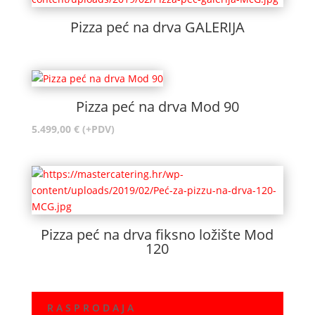
Pizza peć na drva GALERIJA
Pizza peć na drva Mod 90
5.499,00
€
(+PDV)
Pizza peć na drva fiksno ložište Mod
120
R A S P R O D A J A