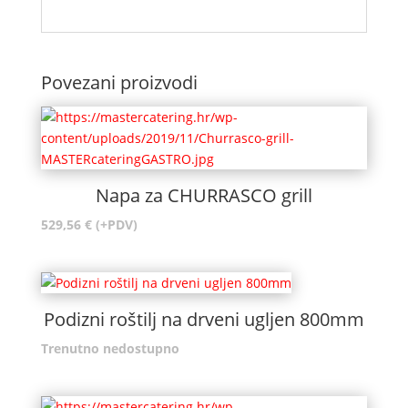
Povezani proizvodi
Napa za CHURRASCO grill
529,56
€
(+PDV)
Podizni roštilj na drveni ugljen 800mm
Trenutno nedostupno