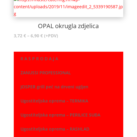
OPAL okrugla zdjelica
Raspon
3,72
€
–
6,90
€
(+PDV)
cijena:
od
3,72 €
R A S P R O D A J A
do
6,90 €
ZANUSSI PROFESSIONAL
JOSPER grill peć na drveni ugljen
Ugostiteljska oprema – TERMIKA
Ugostiteljska oprema – PERILICE SUĐA
Ugostiteljska oprema – RASHLAD