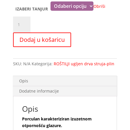
13,14 €
Obriši
IZABERI TANJUR
OPAL
plitki
tanjur
Dodaj u košaricu
količina
SKU:
N/A
Kategorija:
ROŠTILJI ugljen drva struja-plin
Opis
Dodatne informacije
Opis
Porculan karakteriziran izuzetnom
otpornošću glazure.