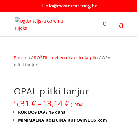
info@mastercatering.hr
Početna
/
ROŠTILJI ugljen drva struja-plin
/ OPAL
plitki tanjur
OPAL plitki tanjur
Raspon
5,31
€
–
13,14
€
(+PDV)
cijena:
ROK DOSTAVE 15 dana
od
MINIMALNA KOLIČINA KUPOVINE 36 kom
5,31 €
do