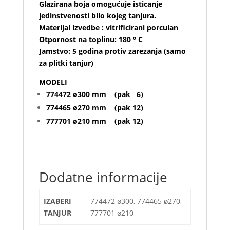
Glazirana boja omogućuje isticanje
jedinstvenosti bilo kojeg tanjura.
Materijal izvedbe : vitrificirani porculan
Otpornost na toplinu: 180 ° C
Jamstvo: 5 godina protiv zarezanja (samo
za plitki tanjur)
MODELI
774472 ø300 mm (pak 6)
774465 ø270 mm (pak 12)
777701 ø210 mm (pak 12)
Dodatne informacije
IZABERI
774472 ø300, 774465 ø270,
TANJUR
777701 ø210