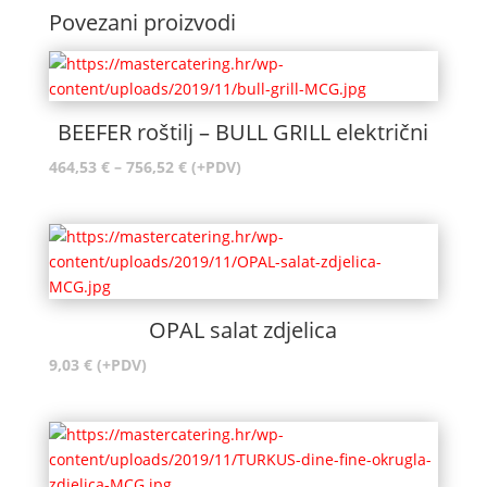
Povezani proizvodi
BEEFER roštilj – BULL GRILL električni
Raspon
464,53
€
–
756,52
€
(+PDV)
cijena:
od
464,53 €
do
756,52 €
OPAL salat zdjelica
9,03
€
(+PDV)