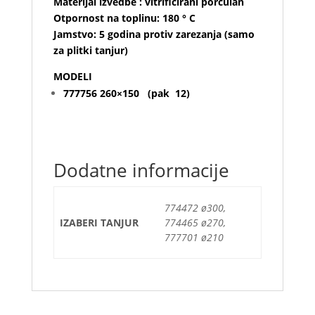
Materijal izvedbe : vitrificirani porculan
Otpornost na toplinu: 180 ° C
Jamstvo: 5 godina protiv zarezanja (samo
za plitki tanjur)
MODELI
777756 260×150 (pak 12)
Dodatne informacije
774472 ø300,
IZABERI TANJUR
774465 ø270,
777701 ø210