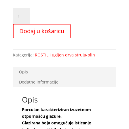
OPAL
salat
zdjelica
Dodaj u košaricu
količina
Kategorija:
ROŠTILJI ugljen drva struja-plin
Opis
Dodatne informacije
Opis
Porculan karakteriziran izuzetnom
otpornošću glazure.
Glazirana boja omogućuje isticanje