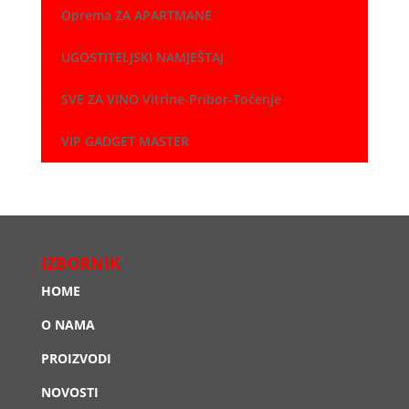
Oprema ZA APARTMANE
UGOSTITELJSKI NAMJEŠTAJ
SVE ZA VINO Vitrine-Pribor-Točenje
VIP GADGET MASTER
IZBORNIK
HOME
O NAMA
PROIZVODI
NOVOSTI