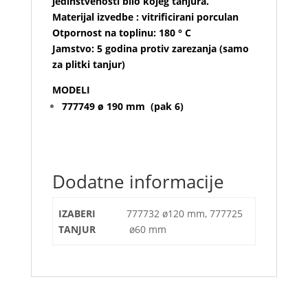
jedinstvenosti bilo kojeg tanjura.
Materijal izvedbe : vitrificirani porculan
Otpornost na toplinu: 180 ° C
Jamstvo: 5 godina protiv zarezanja (samo
za plitki tanjur)
MODELI
777749 ø 190 mm (pak 6)
Dodatne informacije
IZABERI
777732 ø120 mm, 777725
TANJUR
ø60 mm