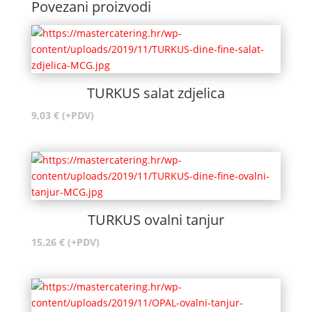
Povezani proizvodi
TURKUS salat zdjelica
9,03
€
(+PDV)
TURKUS ovalni tanjur
15,26
€
(+PDV)