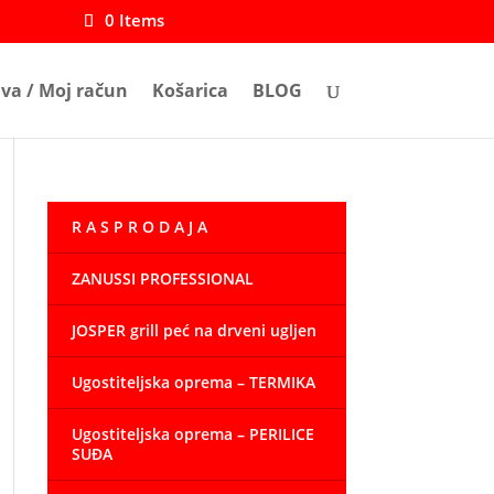
0 Items
ava / Moj račun
Košarica
BLOG
R A S P R O D A J A
ZANUSSI PROFESSIONAL
JOSPER grill peć na drveni ugljen
Ugostiteljska oprema – TERMIKA
Ugostiteljska oprema – PERILICE
SUĐA