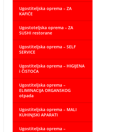
Ugostiteljska oprema – ZA
KAFIĆE
Ugostoteljska oprema – ZA
SUSHI restorane
Ugostiteljska oprema – SELF
SERVICE
Ugostiteljska oprema – HIGIJENA
i ČISTOĆA
Ugostiteljska oprema –
ELIMINACIJA ORGANSKOG
otpada
Ugostiteljska oprema – MALI
KUHINJSKI APARATI
Ugostiteljska oprema –