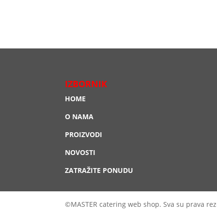
IZBORNIK
HOME
O NAMA
PROIZVODI
NOVOSTI
ZATRAŽITE PONUDU
©MASTER catering web shop. Sva su prava rez