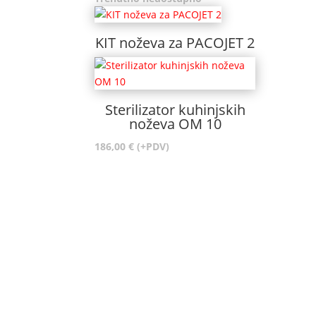
KIT noževa za PACOJET 2
Sterilizator kuhinjskih
noževa OM 10
186,00
€
(+PDV)