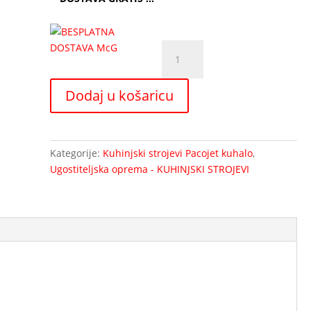
KIT
četiri
čaše-
Dodaj u košaricu
dodatak
za
PACOJET-
2
Kategorije:
Kuhinjski strojevi Pacojet kuhalo
,
količina
Ugostiteljska oprema - KUHINJSKI STROJEVI