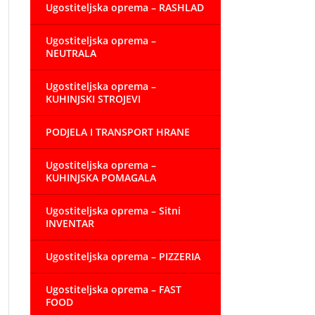
Ugostiteljska oprema – RASHLAD
Ugostiteljska oprema –
NEUTRALA
Ugostiteljska oprema –
KUHINJSKI STROJEVI
PODJELA I TRANSPORT HRANE
Ugostiteljska oprema –
KUHINJSKA POMAGALA
Ugostiteljska oprema – Sitni
INVENTAR
Ugostiteljska oprema – PIZZERIA
Ugostiteljska oprema – FAST
FOOD