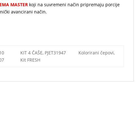
EMA MASTER
koji na suvremeni način pripremaju porcije
hnički
avancirani
način.
10 KIT 4 ČAŠE, PJET31947 Kolorirani čepovi,
007 Kit FRESH