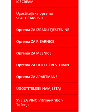
ICECREAM
Ugostiteljska oprema –
SLASTIČARSTVO
Oprema ZA IZRADU TJESTENINE
Oprema ZA RIBARNICE
Oprema ZA MESNICE
Oprema ZA HOTEL i RESTORAN
Oprema ZA APARTMANE
UGOSTITELJSKI NAMJEŠTAJ
SVE ZA VINO Vitrine-Pribor-
Točenje