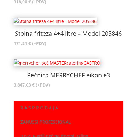
318,00
€
(+PDV)
Stolna friteza 4+4 litre – Model 205846
171,21
€
(+PDV)
Pećnica MERRYCHEF eikon e3
3.847,63
€
(+PDV)
R A S P R O D A J A
ZANUSSI PROFESSIONAL
JOSPER grill peć na drveni ugljen