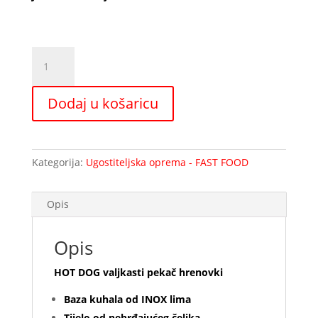
Hot
dog
rollgrill
Dodaj u košaricu
7
valjaka
MASTER
RG7
Kategorija:
Ugostiteljska oprema - FAST FOOD
količina
Opis
Opis
HOT DOG valjkasti pekač hrenovki
Baza kuhala od INOX lima
Tijelo od nehrđajućeg čelika