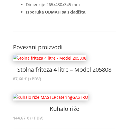
Dimenzije 265x430x345 mm
Isporuka ODMAH sa skladišta.
Povezani proizvodi
Stolna friteza 4 litre – Model 205808
87,60
€
(+PDV)
Kuhalo riže
144,67
€
(+PDV)