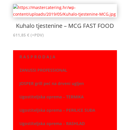
Kuhalo tjestenine – MCG FAST FOOD
611,85
€
(+PDV)
R A S P R O D A J A
ZANUSSI PROFESSIONAL
JOSPER grill peć na drveni ugljen
Ugostiteljska oprema – TERMIKA
Ugostiteljska oprema – PERILICE SUĐA
Ugostiteljska oprema – RASHLAD