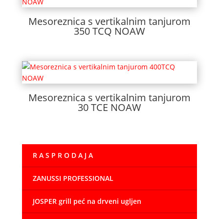
Mesoreznica s vertikalnim tanjurom
350 TCQ NOAW
Mesoreznica s vertikalnim tanjurom
30 TCE NOAW
R A S P R O D A J A
ZANUSSI PROFESSIONAL
JOSPER grill peć na drveni ugljen