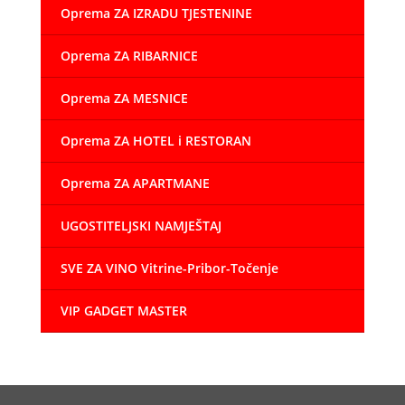
Oprema ZA IZRADU TJESTENINE
Oprema ZA RIBARNICE
Oprema ZA MESNICE
Oprema ZA HOTEL i RESTORAN
Oprema ZA APARTMANE
UGOSTITELJSKI NAMJEŠTAJ
SVE ZA VINO Vitrine-Pribor-Točenje
VIP GADGET MASTER