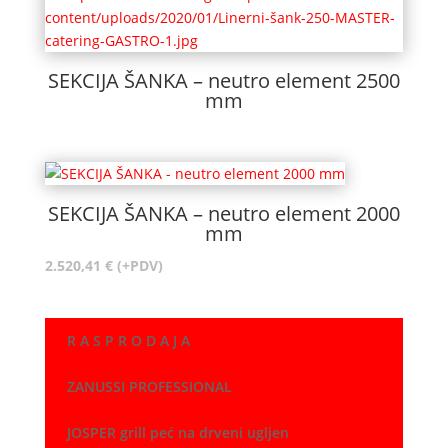
SEKCIJA ŠANKA – neutro element 2500
mm
SEKCIJA ŠANKA – neutro element 2000
mm
2.520,41
€
(+PDV)
R A S P R O D A J A
ZANUSSI PROFESSIONAL
JOSPER grill peć na drveni ugljen