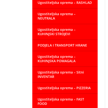
Ugostiteljska oprema – RASHLAD
Ugostiteljska oprema –
NEUTRALA
Ugostiteljska oprema –
KUHINJSKI STROJEVI
PODJELA I TRANSPORT HRANE
Ugostiteljska oprema –
KUHINJSKA POMAGALA
Ugostiteljska oprema – Sitni
INVENTAR
Ugostiteljska oprema – PIZZERIA
Ugostiteljska oprema – FAST
FOOD