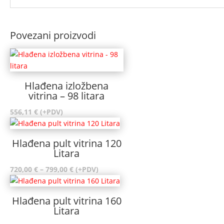
Povezani proizvodi
Hlađena izložbena
vitrina – 98 litara
556,11
€
(+PDV)
Hlađena pult vitrina 120
Litara
Raspon
720,00
€
–
799,00
€
(+PDV)
cijena:
od
Hlađena pult vitrina 160
720,00 €
Litara
do