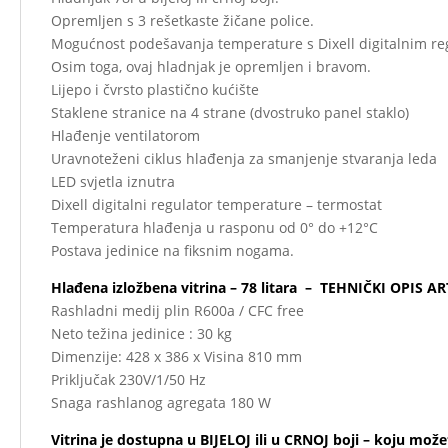
Opremljen s 3 rešetkaste žičane police.
Mogućnost podešavanja temperature s Dixell digitalnim r
Osim toga, ovaj hladnjak je opremljen i bravom.
Lijepo i čvrsto plastično kućište
Staklene stranice na 4 strane (dvostruko panel staklo)
Hlađenje ventilatorom
Uravnoteženi ciklus hlađenja za smanjenje stvaranja leda
LED svjetla iznutra
Dixell digitalni regulator temperature – termostat
Temperatura hlađenja u rasponu od 0° do +12°C
Postava jedinice na fiksnim nogama.
Hlađena izložbena vitrina – 78 litara – TEHNIČKI OPIS AR
Rashladni medij plin R600a / CFC free
Neto težina jedinice : 30 kg
Dimenzije: 428 x 386 x Visina 810 mm
Priključak 230V/1/50 Hz
Snaga rashlanog agregata 180 W
Vitrina je dostupna u BIJELOJ ili u CRNOJ boji – koju možete