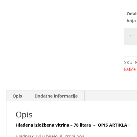
Odab
boja 
Hlađe
izložb
vitrina
-
78
SKU:
litara
kafiće
količi
Opis
Dodatne informacije
Opis
Hlađena izložbena vitrina – 78 litara – OPIS ARTIKLA :
Hladnjak 78l u bijeloj ili crnoj boji.