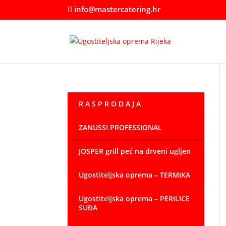
info@mastercatering.hr
R A S P R O D A J A
ZANUSSI PROFESSIONAL
JOSPER grill peć na drveni ugljen
Ugostiteljska oprema – TERMIKA
Ugostiteljska oprema – PERILICE
SUĐA