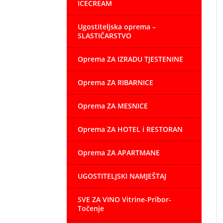
ICECREAM
Ugostiteljska oprema –
SLASTIČARSTVO
Oprema ZA IZRADU TJESTENINE
Oprema ZA RIBARNICE
Oprema ZA MESNICE
Oprema ZA HOTEL i RESTORAN
Oprema ZA APARTMANE
UGOSTITELJSKI NAMJEŠTAJ
SVE ZA VINO Vitrine-Pribor-
Točenje