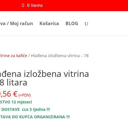
0 Items
ava / Moj račun
Košarica
BLOG
rine za kafiće
/ Hlađena izložbena vitrina – 78
đena izložbena vitrina
8 litara
9,56
€
(+PDV)
STVO 12 mjeseci
 DOSTAVE cca 3 tjedna !!!
TAVA DO KUPCA ORGANIZIRANA !!!