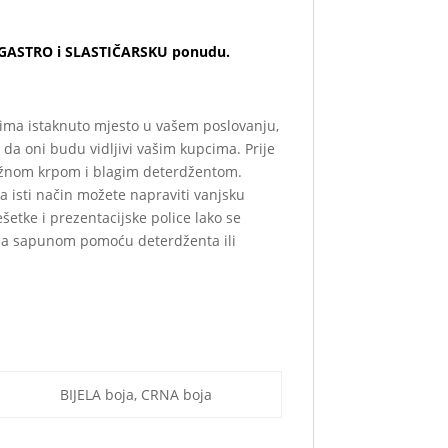
, GASTRO i SLASTIČARSKU ponudu.
 ima istaknuto mjesto u vašem poslovanju,
da oni budu vidljivi vašim kupcima. Prije
vlažnom krpom i blagim deterdžentom.
Na isti način možete napraviti vanjsku
Rešetke i prezentacijske police lako se
di sa sapunom pomoću deterdženta ili
BIJELA boja, CRNA boja