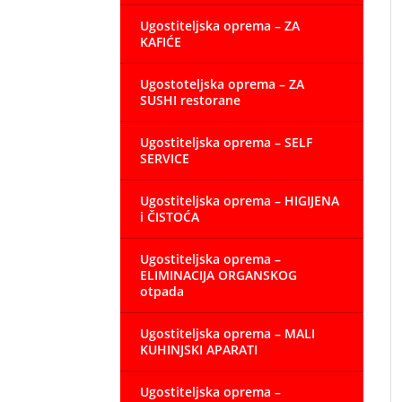
Ugostiteljska oprema – ZA
KAFIĆE
Ugostoteljska oprema – ZA
SUSHI restorane
Ugostiteljska oprema – SELF
SERVICE
Ugostiteljska oprema – HIGIJENA
i ČISTOĆA
Ugostiteljska oprema –
ELIMINACIJA ORGANSKOG
otpada
Ugostiteljska oprema – MALI
KUHINJSKI APARATI
Ugostiteljska oprema –