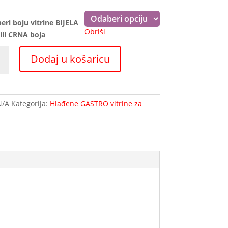
eri boju vitrine BIJELA
Obriši
ili CRNA boja
na
Dodaj u košaricu
ena
N/A
Kategorija:
Hlađene GASTRO vitrine za
na