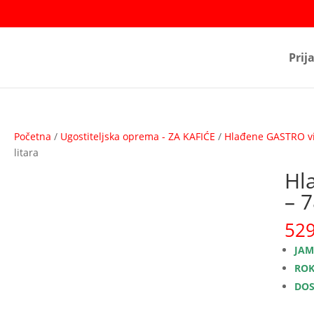
Prij
Početna
/
Ugostiteljska oprema - ZA KAFIĆE
/
Hlađene GASTRO vit
litara
Hla
– 7
52
JAM
ROK
DOS