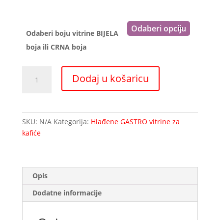
Odaberi boju vitrine BIJELA
boja ili CRNA boja
Hlađena
Dodaj u košaricu
izložbena
vitrina
-
98
SKU:
N/A
Kategorija:
Hlađene GASTRO vitrine za
litara
kafiće
količina
Opis
Dodatne informacije