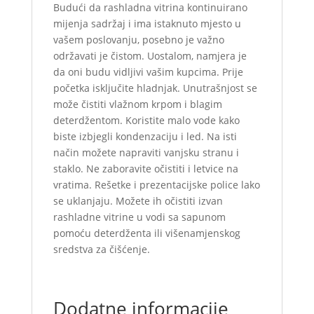
Budući da rashladna vitrina kontinuirano
mijenja sadržaj i ima istaknuto mjesto u
vašem poslovanju, posebno je važno
održavati je čistom. Uostalom, namjera je
da oni budu vidljivi vašim kupcima. Prije
početka isključite hladnjak. Unutrašnjost se
može čistiti vlažnom krpom i blagim
deterdžentom. Koristite malo vode kako
biste izbjegli kondenzaciju i led. Na isti
način možete napraviti vanjsku stranu i
staklo. Ne zaboravite očistiti i letvice na
vratima. Rešetke i prezentacijske police lako
se uklanjaju. Možete ih očistiti izvan
rashladne vitrine u vodi sa sapunom
pomoću deterdženta ili višenamjenskog
sredstva za čišćenje.
Dodatne informacije