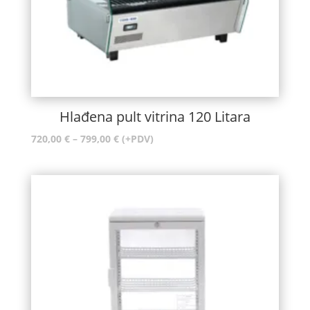
Hlađena pult vitrina 120 Litara
Raspon
720,00
€
–
799,00
€
(+PDV)
cijena:
od
720,00 €
do
799,00 €