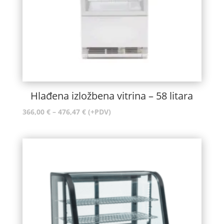
Hlađena izložbena vitrina – 58 litara
Raspon
366,00
€
–
476,47
€
(+PDV)
cijena:
od
366,00 €
do
476,47 €