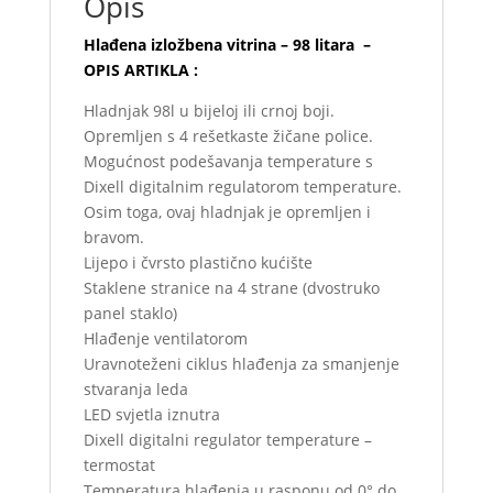
Opis
Hlađena izložbena vitrina – 98 litara –
OPIS ARTIKLA :
Hladnjak 98l u bijeloj ili crnoj boji.
Opremljen s 4 rešetkaste žičane police.
Mogućnost podešavanja temperature s
Dixell digitalnim regulatorom temperature.
Osim toga, ovaj hladnjak je opremljen i
bravom.
Lijepo i čvrsto plastično kućište
Staklene stranice na 4 strane (dvostruko
panel staklo)
Hlađenje ventilatorom
Uravnoteženi ciklus hlađenja za smanjenje
stvaranja leda
LED svjetla iznutra
Dixell digitalni regulator temperature –
termostat
Temperatura hlađenja u rasponu od 0° do