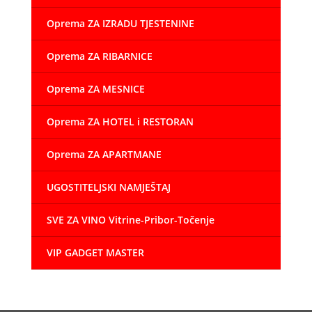
Oprema ZA IZRADU TJESTENINE
Oprema ZA RIBARNICE
Oprema ZA MESNICE
Oprema ZA HOTEL i RESTORAN
Oprema ZA APARTMANE
UGOSTITELJSKI NAMJEŠTAJ
SVE ZA VINO Vitrine-Pribor-Točenje
VIP GADGET MASTER