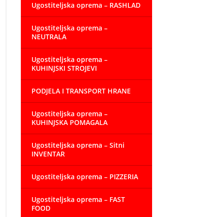
Ugostiteljska oprema – RASHLAD
Ugostiteljska oprema –
NEUTRALA
Ugostiteljska oprema –
KUHINJSKI STROJEVI
PODJELA I TRANSPORT HRANE
Ugostiteljska oprema –
KUHINJSKA POMAGALA
Ugostiteljska oprema – Sitni
INVENTAR
Ugostiteljska oprema – PIZZERIA
Ugostiteljska oprema – FAST
FOOD