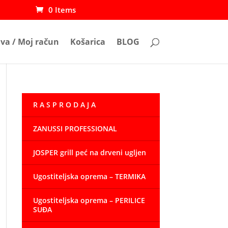
0 Items
ava / Moj račun
Košarica
BLOG
R A S P R O D A J A
ZANUSSI PROFESSIONAL
JOSPER grill peć na drveni ugljen
Ugostiteljska oprema – TERMIKA
 €
Ugostiteljska oprema – PERILICE
 €
SUĐA