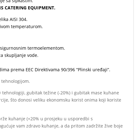
nje sa šipkastim.
IS CATERING EQUIPMENT.
lika AISI 304.
sivom temperaturom.
i sigurnosnim termoelementom.
a skupljanje vode.
dima prema EEC Direktivama 90/396 “Plinski uređaji”.
® tehnologijom.
® tehnologiji, gubitak težine (-20%) i gubitak mase kuhane
ije, što donosi veliku ekonomsku korist onima koji koriste
brže kuhanje (+20% u prosjeku u usporedbi s
mogućuje vam zdravo kuhanje, a da pritom zadržite žive boje