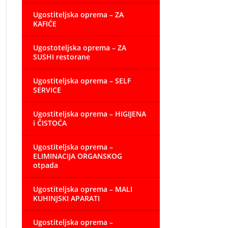
Ugostiteljska oprema – ZA
KAFIĆE
Ugostoteljska oprema – ZA
SUSHI restorane
Ugostiteljska oprema – SELF
SERVICE
Ugostiteljska oprema – HIGIJENA
i ČISTOĆA
Ugostiteljska oprema –
ELIMINACIJA ORGANSKOG
otpada
Ugostiteljska oprema – MALI
KUHINJSKI APARATI
Ugostiteljska oprema –