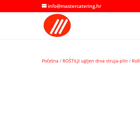
info@mastercatering.hr
Početna
/
ROŠTILJI ugljen drva struja-plin
/
Roš