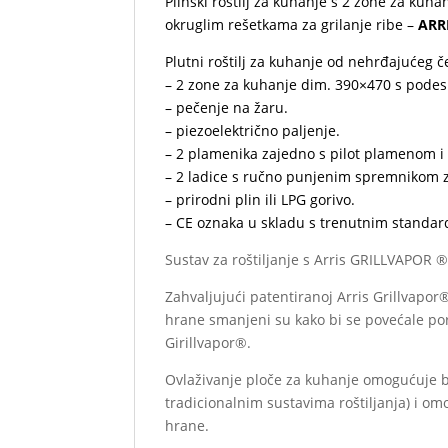
Plinski roštilj za kuhanje s 2 zone za kuha
okruglim rešetkama za grilanje ribe –
ARR
Plutni roštilj za kuhanje od nehrđajućeg če
– 2 zone za kuhanje dim. 390×470 s pode
– pečenje na žaru.
– piezoelektrično paljenje.
– 2 plamenika zajedno s pilot plamenom 
– 2 ladice s ručno punjenim spremnikom z
– prirodni plin ili LPG gorivo.
– CE oznaka u skladu s trenutnim standar
Sustav za roštiljanje s Arris GRILLVAPOR 
Zahvaljujući patentiranoj Arris Grillvapor
hrane smanjeni su kako bi se povećale porc
Girillvapor®.
Ovlaživanje ploče za kuhanje omogućuje 
tradicionalnim sustavima roštiljanja) i o
hrane.