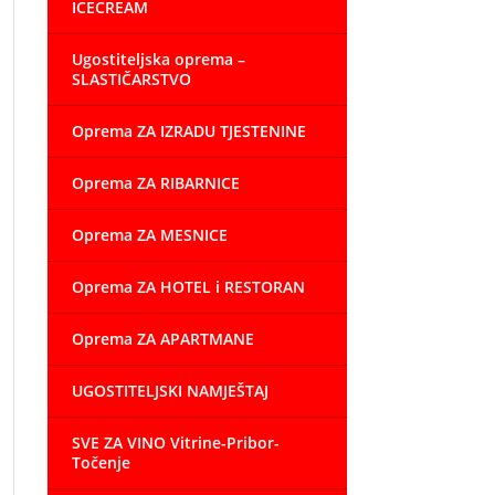
ICECREAM
Ugostiteljska oprema –
SLASTIČARSTVO
Oprema ZA IZRADU TJESTENINE
Oprema ZA RIBARNICE
Oprema ZA MESNICE
Oprema ZA HOTEL i RESTORAN
Oprema ZA APARTMANE
UGOSTITELJSKI NAMJEŠTAJ
SVE ZA VINO Vitrine-Pribor-
Točenje