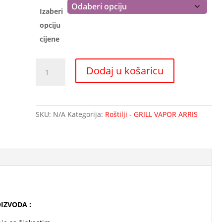
Izaberi
opciju
cijene
Grillvapor
Dodaj u košaricu
ARRIS
GV
807
TOP
SKU:
N/A
Kategorija:
Roštilji - GRILL VAPOR ARRIS
količina
OIZVODA :