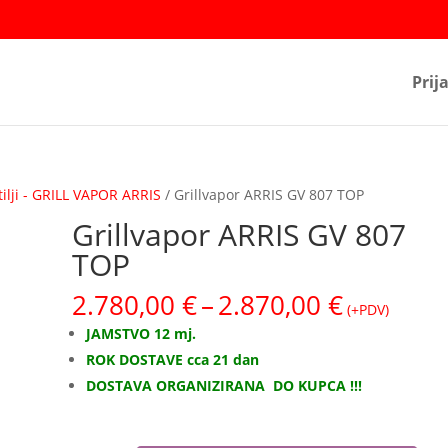
Prij
tilji - GRILL VAPOR ARRIS
/ Grillvapor ARRIS GV 807 TOP
Grillvapor ARRIS GV 807
TOP
Raspon
2.780,00
€
–
2.870,00
€
(+PDV)
cijena:
JAMSTVO 12 mj.
od
ROK DOSTAVE cca 21 dan
2.780,00
DOSTAVA ORGANIZIRANA
DO KUPCA !!!
do
2.870,00