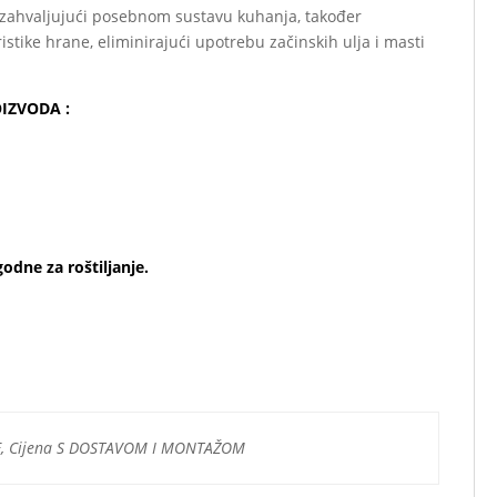
, zahvaljujući posebnom sustavu kuhanja, također
istike hrane, eliminirajući upotrebu začinskih ulja i masti
OIZVODA :
odne za roštiljanje.
kao i izvorne podatke ovog
E, Cijena S DOSTAVOM I MONTAŽOM