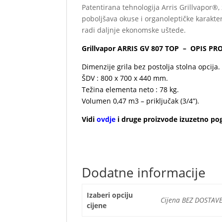
Patentirana tehnologija Arris Grillvapor®
poboljšava okuse i organoleptičke karakter
radi daljnje ekonomske uštede.
Grillvapor ARRIS GV 807 TOP – OPIS PR
Dimenzije grila bez postolja stolna opcija.
ŠDV : 800 x 700 x 440 mm.
Težina elementa neto : 78 kg.
Volumen 0,47 m3 – priključak (3/4”).
Vidi
ovdje
i druge proizvode izuzetno pog
proizvoda tvornice
ARRIS
Dodatne informacije
Izaberi opciju
Cijena BEZ DOSTAV
cijene