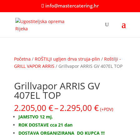
info@mastercatering.hr
Početna
/
ROŠTILJI ugljen drva struja-plin
/
Roštilji -
GRILL VAPOR ARRIS
/ Grillvapor ARRIS GV 407EL TOP
Grillvapor ARRIS GV
407EL TOP
Raspon
2.205,00
€
–
2.295,00
€
(+PDV)
cijena:
JAMSTVO 12 mj.
od
ROK DOSTAVE cca 21 dan
2.205,00 €
DOSTAVA ORGANIZIRANA
DO KUPCA !!!
do