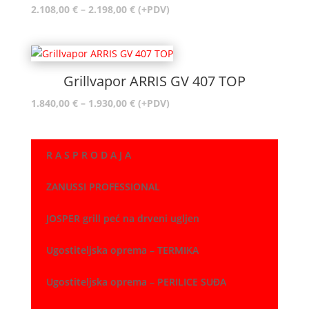
Raspon
2.108,00
€
–
2.198,00
€
(+PDV)
cijena:
od
2.108,00 €
do
Grillvapor ARRIS GV 407 TOP
2.198,00 €
Raspon
1.840,00
€
–
1.930,00
€
(+PDV)
cijena:
od
1.840,00 €
R A S P R O D A J A
do
1.930,00 €
ZANUSSI PROFESSIONAL
JOSPER grill peć na drveni ugljen
Ugostiteljska oprema – TERMIKA
Ugostiteljska oprema – PERILICE SUĐA