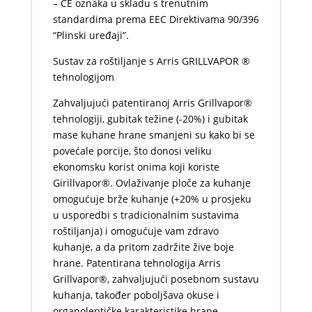
– CE oznaka u skladu s trenutnim
standardima prema EEC Direktivama 90/396
“Plinski uređaji”.
Sustav za roštiljanje s Arris GRILLVAPOR ®
tehnologijom
Zahvaljujući patentiranoj Arris Grillvapor®
tehnologiji, gubitak težine (-20%) i gubitak
mase kuhane hrane smanjeni su kako bi se
povećale porcije, što donosi veliku
ekonomsku korist onima koji koriste
Girillvapor®. Ovlaživanje ploče za kuhanje
omogućuje brže kuhanje (+20% u prosjeku
u usporedbi s tradicionalnim sustavima
roštiljanja) i omogućuje vam zdravo
kuhanje, a da pritom zadržite žive boje
hrane. Patentirana tehnologija Arris
Grillvapor®, zahvaljujući posebnom sustavu
kuhanja, također poboljšava okuse i
organoleptičke karakteristike hrane,