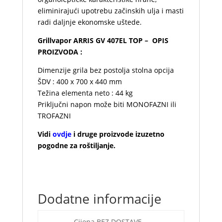
eliminirajući upotrebu začinskih ulja i masti
radi daljnje ekonomske uštede.
Grillvapor ARRIS GV 407EL TOP – OPIS
PROIZVODA :
Dimenzije grila bez postolja stolna opcija
ŠDV : 400 x 700 x 440 mm
Težina elementa neto : 44 kg
Priključni napon može biti MONOFAZNI ili
TROFAZNI
Vidi
ovdje
i druge proizvode izuzetno
pogodne za roštiljanje.
kao i izvorne
podatke ovog proizvoda tvornice
ARRIS
Dodatne informacije
Cijena BEZ DOSTAVE