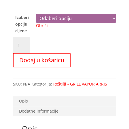
2.295,00 €
Izaberi
opciju
Obriši
cijene
Grillvapor
ARRIS
GV
Dodaj u košaricu
407EL
TOP
količina
SKU:
N/A
Kategorija:
Roštilji - GRILL VAPOR ARRIS
Opis
Dodatne informacije
Opis