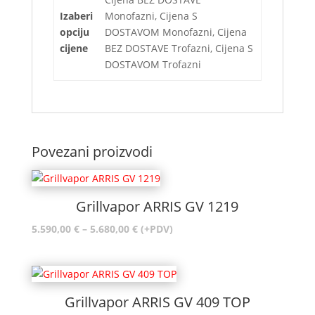
Izaberi
Monofazni, Cijena S
opciju
DOSTAVOM Monofazni, Cijena
cijene
BEZ DOSTAVE Trofazni, Cijena S
DOSTAVOM Trofazni
Povezani proizvodi
Grillvapor ARRIS GV 1219
Raspon
5.590,00
€
–
5.680,00
€
(+PDV)
cijena:
od
5.590,00 €
do
Grillvapor ARRIS GV 409 TOP
5.680,00 €