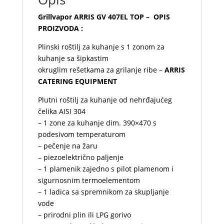
Grillvapor ARRIS GV 407EL TOP – OPIS
PROIZVODA :
Plinski roštilj za kuhanje s 1 zonom za
kuhanje sa šipkastim
okruglim rešetkama za grilanje ribe –
ARRIS
CATERING EQUIPMENT
Plutni roštilj za kuhanje od nehrđajućeg
čelika AISI 304
– 1 zone za kuhanje dim. 390×470 s
podesivom temperaturom
– pečenje na žaru
– piezoelektrično paljenje
– 1 plamenik zajedno s pilot plamenom i
sigurnosnim termoelementom
– 1 ladica sa spremnikom za skupljanje
vode
– prirodni plin ili LPG gorivo