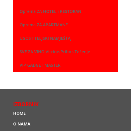
Oprema ZA HOTEL i RESTORAN
Oprema ZA APARTMANE
UGOSTITELJSKI NAMJEŠTAJ
SVE ZA VINO Vitrine-Pribor-Točenje
VIP GADGET MASTER
IZBORNIK
HOME
O NAMA