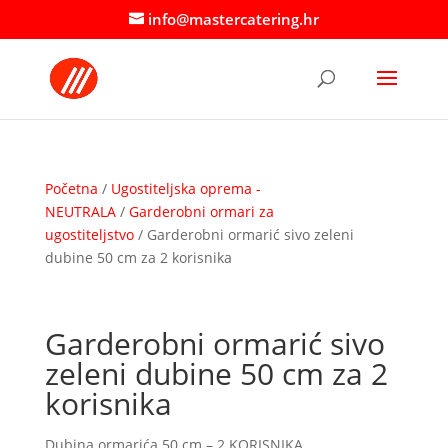
info@mastercatering.hr
Početna
/
Ugostiteljska oprema -
NEUTRALA
/
Garderobni ormari za
ugostiteljstvo
/ Garderobni ormarić sivo zeleni
dubine 50 cm za 2 korisnika
Garderobni ormarić sivo
zeleni dubine 50 cm za 2
korisnika
Dubina ormarića 50 cm – 2 KORISNIKA