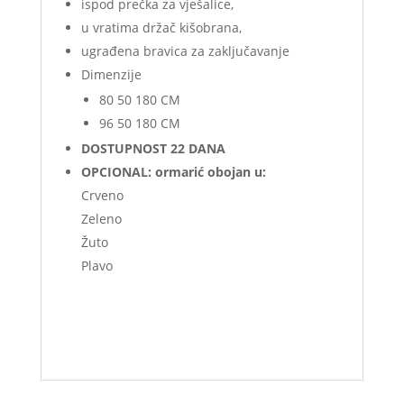
ispod prečka za vješalice,
u vratima držač kišobrana,
ugrađena bravica za zaključavanje
Dimenzije
80 50 180 CM
96 50 180 CM
DOSTUPNOST 22 DANA
OPCIONAL: ormarić obojan u:
Crveno
Zeleno
Žuto
Plavo