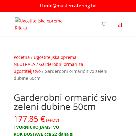
info@mastercatering.hr
Početna
/
Ugostiteljska oprema -
NEUTRALA
/
Garderobni ormari za
ugostiteljstvo
/ Garderobni ormarić sivo zeleni
dubine 50cm
Garderobni ormarić sivo
zeleni dubine 50cm
177,85
€
(+PDV)
TVORNIČKO JAMSTVO
ROK DOSTAVE cca 22 dana !!!