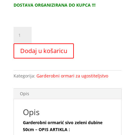
DOSTAVA ORGANIZIRANA DO KUPCA !!!
Garderobni
ormarić
sivo
Dodaj u košaricu
zeleni
dubine
50cm
količina
Kategorija:
Garderobni ormari za ugostiteljstvo
Opis
Opis
Garderobni ormarić sivo zeleni dubine
50cm – OPIS ARTIKLA :