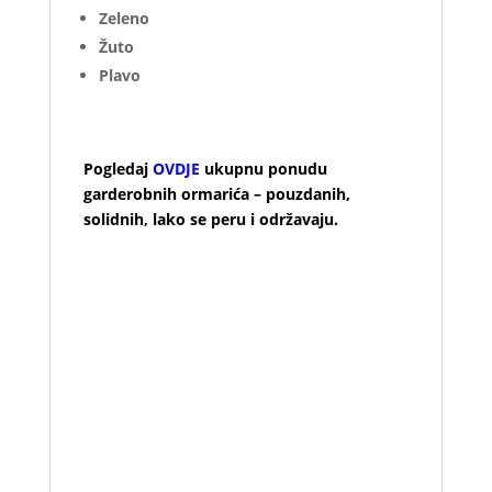
Zeleno
– 780,00 kn
Žuto
– 780,00 kn
Plavo
– 780,00 kn
Pogledaj
OVDJE
ukupnu ponudu
garderobnih ormarića – pouzdanih,
solidnih, lako se peru i održavaju.
offerta riportata all’interno della categoria
Armadi spogliatoio include varie tipologie di
panche per spogliatoio e ulteriori accessori
che sono funzionali all’allestimento
dei
contesti di lavoro. C’è poi spazio per armadi
tecnici, di sicurezza destinati alla raccolta di
sostanze pericolose, portaminuteria, per
vernici e solventi. A questi vanno ad
aggiungersi armadi a cassetti pensati per
officine e magazzini.