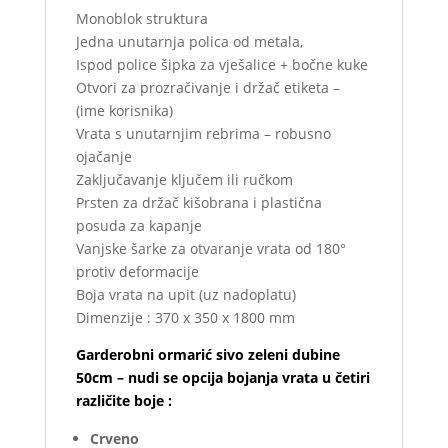
Monoblok struktura
Jedna unutarnja polica od metala,
Ispod police šipka za vješalice + bočne kuke
Otvori za prozračivanje i držač etiketa –
(ime korisnika)
Vrata s unutarnjim rebrima – robusno
ojačanje
Zaključavanje ključem ili ručkom
Prsten za držač kišobrana i plastična
posuda za kapanje
Vanjske šarke za otvaranje vrata od 180°
protiv deformacije
Boja vrata na upit (uz nadoplatu)
Dimenzije : 370 x 350 x 1800 mm
Garderobni ormarić sivo zeleni dubine
50cm – nudi se opcija bojanja vrata u četiri
različite boje :
Crveno
– 780,00 kn