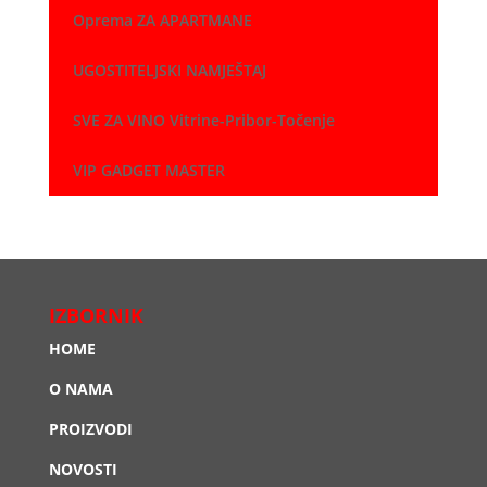
Oprema ZA APARTMANE
UGOSTITELJSKI NAMJEŠTAJ
SVE ZA VINO Vitrine-Pribor-Točenje
VIP GADGET MASTER
IZBORNIK
HOME
O NAMA
PROIZVODI
NOVOSTI