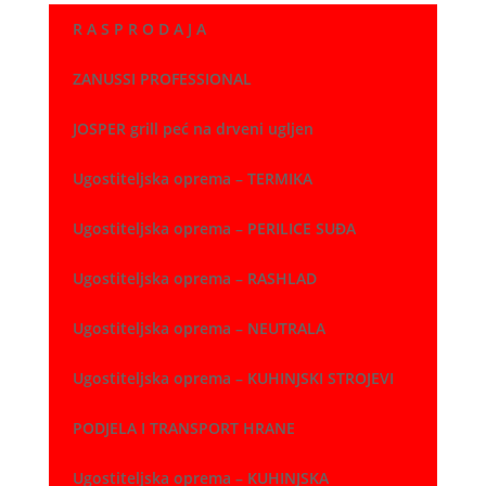
je:
148,00 €.
R A S P R O D A J A
222,00 €.
ZANUSSI PROFESSIONAL
JOSPER grill peć na drveni ugljen
Ugostiteljska oprema – TERMIKA
Ugostiteljska oprema – PERILICE SUĐA
Ugostiteljska oprema – RASHLAD
Ugostiteljska oprema – NEUTRALA
Ugostiteljska oprema – KUHINJSKI STROJEVI
PODJELA I TRANSPORT HRANE
Ugostiteljska oprema – KUHINJSKA