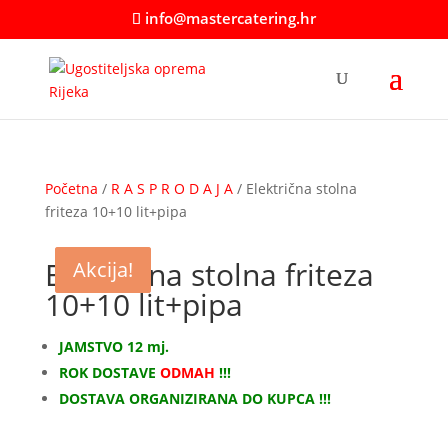
info@mastercatering.hr
Početna
/
R A S P R O D A J A
/ Električna stolna
friteza 10+10 lit+pipa
Električna stolna friteza
Akcija!
Akcija!
10+10 lit+pipa
JAMSTVO 12 mj.
ROK DOSTAVE
ODMAH
!!!
DOSTAVA ORGANIZIRANA DO KUPCA !!!