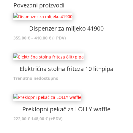
Povezani proizvodi
Dispenzer za mlijeko 41900
Raspon
355,00
€
–
410,00
€
(+PDV)
cijena:
od
355,00 €
do
Električna stolna friteza 10 lit+pipa
410,00 €
Trenutno nedostupno
Preklopni pekač za LOLLY waffle
Izvorna
Trenutna
222,00
€
148,00
€
(+PDV)
cijena
cijena
bila
je: