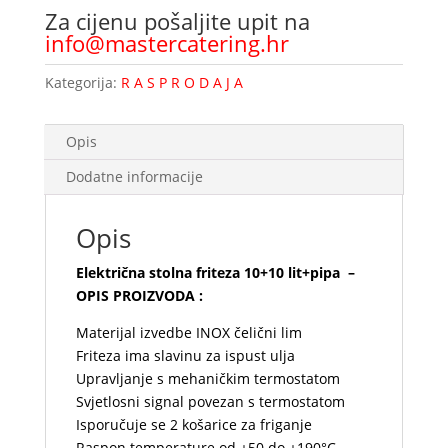
Za cijenu pošaljite upit na
info@mastercatering.hr
Kategorija:
R A S P R O D A J A
Opis
Dodatne informacije
Opis
Električna stolna friteza 10+10 lit+pipa –
OPIS PROIZVODA :
Materijal izvedbe INOX čelični lim
Friteza ima slavinu za ispust ulja
Upravljanje s mehaničkim termostatom
Svjetlosni signal povezan s termostatom
Isporučuje se 2 košarice za friganje
Raspon temperature od +50 do +190°C