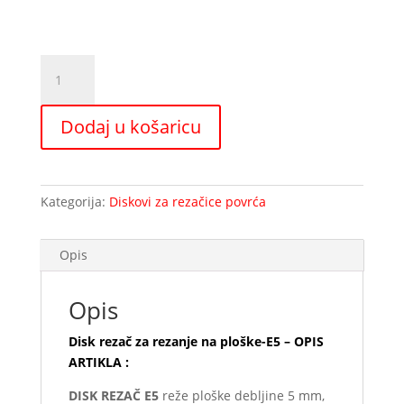
Disk
rezač
za
Dodaj u košaricu
rezanje
na
ploške-
E5
Kategorija:
Diskovi za rezačice povrća
količina
Opis
Opis
Disk rezač za rezanje na ploške-E5 – OPIS
ARTIKLA :
DISK REZAČ E5
reže ploške debljine 5 mm,