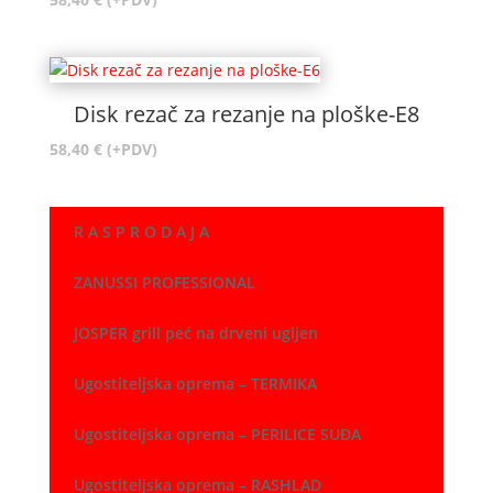
Disk rezač za rezanje na ploške-E8
58,40
€
(+PDV)
R A S P R O D A J A
ZANUSSI PROFESSIONAL
JOSPER grill peć na drveni ugljen
Ugostiteljska oprema – TERMIKA
Ugostiteljska oprema – PERILICE SUĐA
Ugostiteljska oprema – RASHLAD