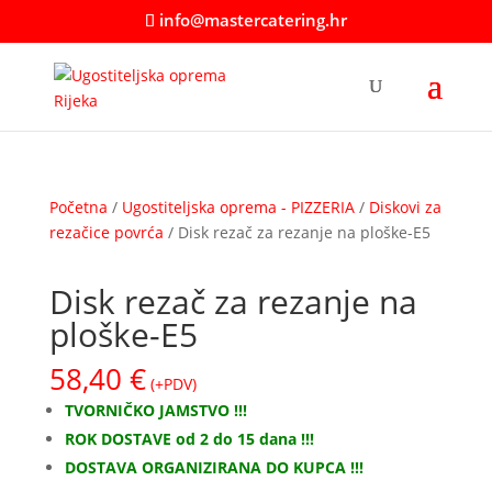
info@mastercatering.hr
Početna
/
Ugostiteljska oprema - PIZZERIA
/
Diskovi za
rezačice povrća
/ Disk rezač za rezanje na ploške-E5
Disk rezač za rezanje na
ploške-E5
58,40
€
(+PDV)
TVORNIČKO JAMSTVO !!!
ROK DOSTAVE od 2 do 15 dana !!!
DOSTAVA ORGANIZIRANA DO KUPCA !!!