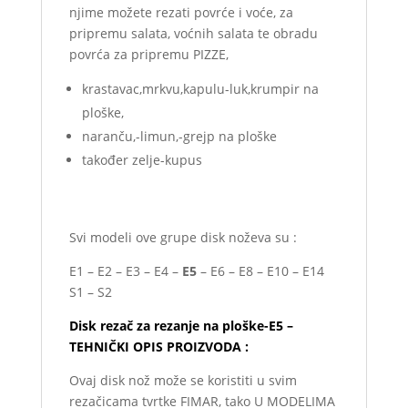
njime možete rezati povrće i voće, za
pripremu salata, voćnih salata te obradu
povrća za pripremu PIZZE,
krastavac,mrkvu,kapulu-luk,krumpir na
ploške,
naranču,-limun,-grejp na ploške
također zelje-kupus
Svi modeli ove grupe disk noževa su :
E1 – E2 – E3 – E4 –
E5
– E6 – E8 – E10 – E14
S1 – S2
Disk rezač za rezanje na ploške-E5 –
TEHNIČKI OPIS PROIZVODA :
Ovaj disk nož može se koristiti u svim
rezačicama tvrtke FIMAR, tako U MODELIMA