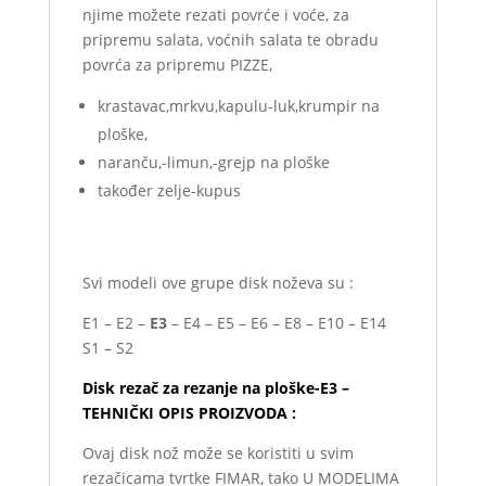
njime možete rezati povrće i voće, za
pripremu salata, voćnih salata te obradu
povrća za pripremu PIZZE,
krastavac,mrkvu,kapulu-luk,krumpir na
ploške,
naranču,-limun,-grejp na ploške
također zelje-kupus
Svi modeli ove grupe disk noževa su :
E1 – E2 –
E3
– E4 – E5 – E6 – E8 – E10 – E14
S1 – S2
Disk rezač za rezanje na ploške-E3 –
TEHNIČKI OPIS PROIZVODA :
Ovaj disk nož može se koristiti u svim
rezačicama tvrtke FIMAR, tako U MODELIMA