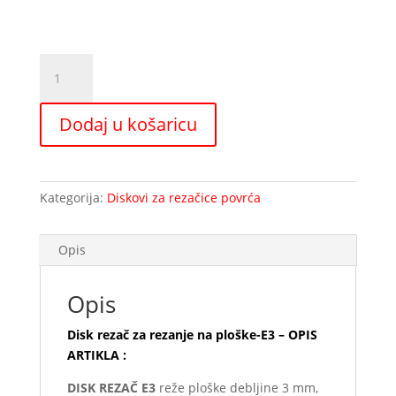
Disk
rezač
za
Dodaj u košaricu
rezanje
na
ploške-
E3
Kategorija:
Diskovi za rezačice povrća
količina
Opis
Opis
Disk rezač za rezanje na ploške-E3 – OPIS
ARTIKLA :
DISK REZAČ E3
reže ploške debljine 3 mm,