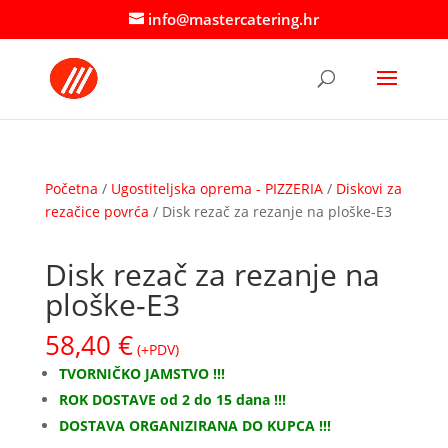
info@mastercatering.hr
Početna
/
Ugostiteljska oprema - PIZZERIA
/
Diskovi za
rezačice povrća
/ Disk rezač za rezanje na ploške-E3
Disk rezač za rezanje na
ploške-E3
58,40
€
(+PDV)
TVORNIČKO JAMSTVO !!!
ROK DOSTAVE od 2 do 15 dana !!!
DOSTAVA ORGANIZIRANA DO KUPCA !!!