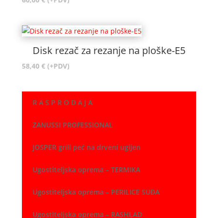
Disk rezač za rezanje na ploške-E5
58,40
€
(+PDV)
R A S P R O D A J A
ZANUSSI PROFESSIONAL
JOSPER grill peć na drveni ugljen
Ugostiteljska oprema – TERMIKA
Ugostiteljska oprema – PERILICE SUĐA
Ugostiteljska oprema – RASHLAD