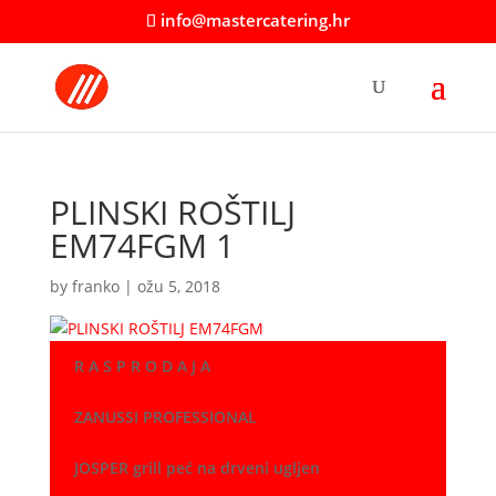
info@mastercatering.hr
PLINSKI ROŠTILJ
EM74FGM 1
by
franko
|
ožu 5, 2018
R A S P R O D A J A
ZANUSSI PROFESSIONAL
JOSPER grill peć na drveni ugljen