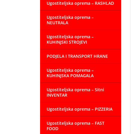
Ugostiteljska oprema – RASHLAD
Ugostiteljska oprema –
NEUTRALA
Ugostiteljska oprema –
KUHINJSKI STROJEVI
PODJELA I TRANSPORT HRANE
Ugostiteljska oprema –
KUHINJSKA POMAGALA
Ugostiteljska oprema – Sitni
INVENTAR
Ugostiteljska oprema – PIZZERIA
Ugostiteljska oprema – FAST
FOOD