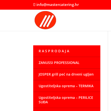
info@mastercatering.hr
R A S P R O D A J A
ZANUSSI PROFESSIONAL
JOSPER grill peć na drveni ugljen
Ugostiteljska oprema – TERMIKA
Ugostiteljska oprema – PERILICE
SUĐA