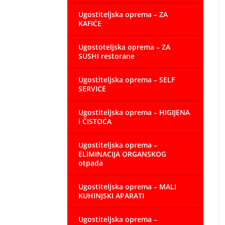
Ugostiteljska oprema – ZA
KAFIĆE
Ugostoteljska oprema – ZA
SUSHI restorane
Ugostiteljska oprema – SELF
SERVICE
Ugostiteljska oprema – HIGIJENA
i ČISTOĆA
Ugostiteljska oprema –
ELIMINACIJA ORGANSKOG
otpada
Ugostiteljska oprema – MALI
KUHINJSKI APARATI
Ugostiteljska oprema –