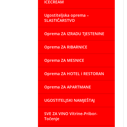
ICECREAM
Ugostiteljska oprema –
SLASTIČARSTVO
Oprema ZA IZRADU TJESTENINE
Oprema ZA RIBARNICE
Oprema ZA MESNICE
Oprema ZA HOTEL i RESTORAN
Oprema ZA APARTMANE
UGOSTITELJSKI NAMJEŠTAJ
SVE ZA VINO Vitrine-Pribor-
Točenje