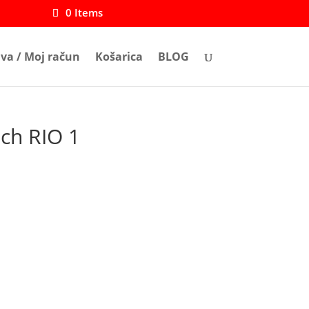
0 Items
ava / Moj račun
Košarica
BLOG
ch RIO 1