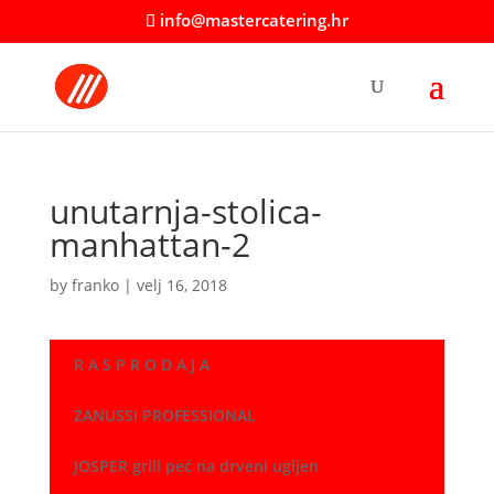
info@mastercatering.hr
unutarnja-stolica-
manhattan-2
by
franko
|
velj 16, 2018
R A S P R O D A J A
ZANUSSI PROFESSIONAL
JOSPER grill peć na drveni ugljen