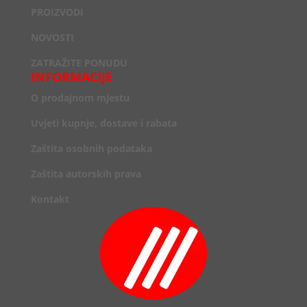
PROIZVODI
NOVOSTI
ZATRAŽITE PONUDU
INFORMACIJE
O prodajnom mjestu
Uvjeti kupnje, dostave i rabata
Zaštita osobnih podataka
Zaštita autorskih prava
Kontakt