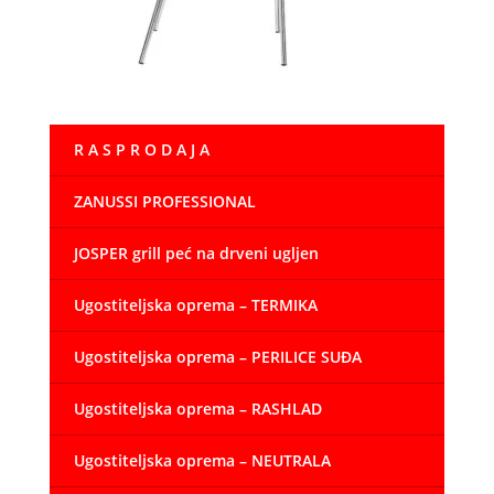
R A S P R O D A J A
ZANUSSI PROFESSIONAL
JOSPER grill peć na drveni ugljen
Ugostiteljska oprema – TERMIKA
Ugostiteljska oprema – PERILICE SUĐA
Ugostiteljska oprema – RASHLAD
Ugostiteljska oprema – NEUTRALA