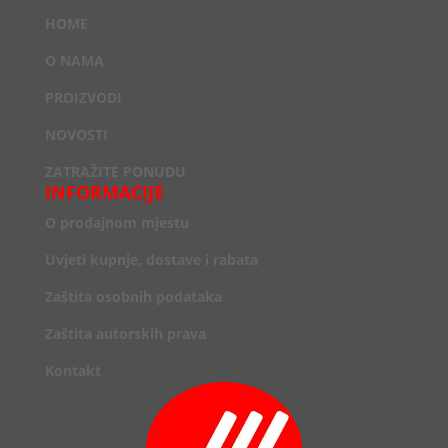
HOME
O NAMA
PROIZVODI
NOVOSTI
ZATRAŽITE PONUDU
INFORMACIJE
O prodajnom mjestu
Uvjeti kupnje, dostave i rabata
Zaštita osobnih podataka
Zaštita autorskih prava
Kontakt