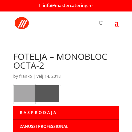
info@mastercatering.hr
FOTELJA – MONOBLOC
OCTA-2
by
franko
|
velj 14, 2018
R A S P R O D A J A
ZANUSSI PROFESSIONAL