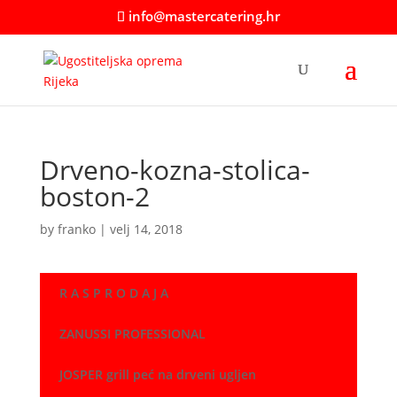
info@mastercatering.hr
Drveno-kozna-stolica-
boston-2
by
franko
|
velj 14, 2018
R A S P R O D A J A
ZANUSSI PROFESSIONAL
JOSPER grill peć na drveni ugljen