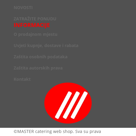
NOVOSTI
ZATRAŽITE PONUDU
INFORMACIJE
O prodajnom mjestu
Uvjeti kupnje, dostave i rabata
Zaštita osobnih podataka
Zaštita autorskih prava
Kontakt
©MASTER catering web shop. Sva su prava