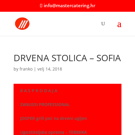
info@mastercatering.hr
DRVENA STOLICA – SOFIA
by
franko
|
velj 14, 2018
R A S P R O D A J A
ZANUSSI PROFESSIONAL
JOSPER grill peć na drveni ugljen
Ugostiteljska oprema – TERMIKA