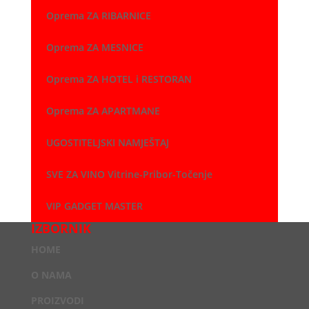
Oprema ZA RIBARNICE
Oprema ZA MESNICE
Oprema ZA HOTEL i RESTORAN
Oprema ZA APARTMANE
UGOSTITELJSKI NAMJEŠTAJ
SVE ZA VINO Vitrine-Pribor-Točenje
VIP GADGET MASTER
IZBORNIK
HOME
O NAMA
PROIZVODI