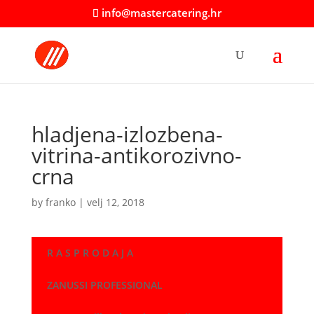
info@mastercatering.hr
hladjena-izlozbena-
vitrina-antikorozivno-
crna
by
franko
|
velj 12, 2018
R A S P R O D A J A
ZANUSSI PROFESSIONAL