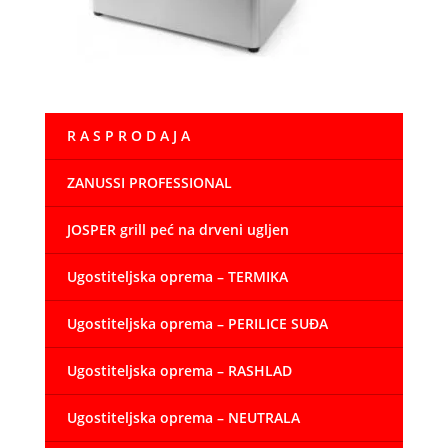
R A S P R O D A J A
ZANUSSI PROFESSIONAL
JOSPER grill peć na drveni ugljen
Ugostiteljska oprema – TERMIKA
Ugostiteljska oprema – PERILICE SUĐA
Ugostiteljska oprema – RASHLAD
Ugostiteljska oprema – NEUTRALA