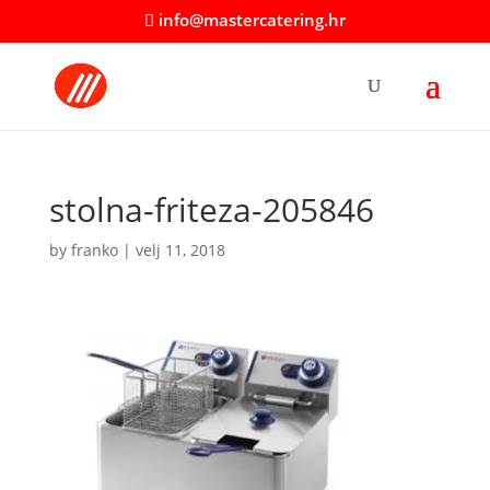
info@mastercatering.hr
stolna-friteza-205846
by
franko
|
velj 11, 2018