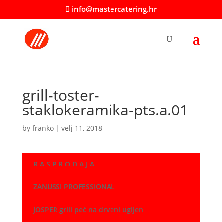
info@mastercatering.hr
grill-toster-
staklokeramika-pts.a.01
by
franko
|
velj 11, 2018
R A S P R O D A J A
ZANUSSI PROFESSIONAL
JOSPER grill peć na drveni ugljen