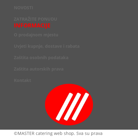
NOVOSTI
ZATRAŽITE PONUDU
INFORMACIJE
O prodajnom mjestu
Uvjeti kupnje, dostave i rabata
Zaštita osobnih podataka
Zaštita autorskih prava
Kontakt
©MASTER catering web shop. Sva su prava