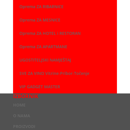
Oprema ZA RIBARNICE
Oprema ZA MESNICE
Oprema ZA HOTEL i RESTORAN
Oprema ZA APARTMANE
UGOSTITELJSKI NAMJEŠTAJ
SVE ZA VINO Vitrine-Pribor-Točenje
VIP GADGET MASTER
IZBORNIK
HOME
O NAMA
PROIZVODI