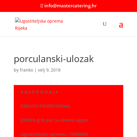
info@mastercatering.hr
porculanski-ulozak
by
franko
|
velj 9, 2018
R A S P R O D A J A
ZANUSSI PROFESSIONAL
JOSPER grill peć na drveni ugljen
Ugostiteljska oprema – TERMIKA