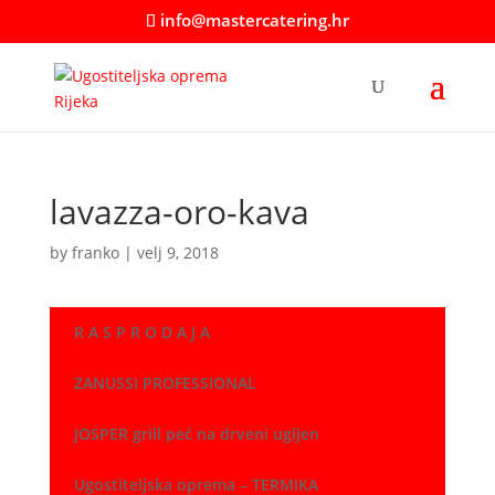
info@mastercatering.hr
lavazza-oro-kava
by
franko
|
velj 9, 2018
R A S P R O D A J A
ZANUSSI PROFESSIONAL
JOSPER grill peć na drveni ugljen
Ugostiteljska oprema – TERMIKA