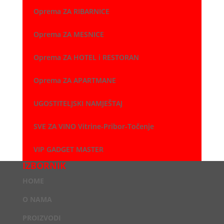
Oprema ZA RIBARNICE
Oprema ZA MESNICE
Oprema ZA HOTEL i RESTORAN
Oprema ZA APARTMANE
UGOSTITELJSKI NAMJEŠTAJ
SVE ZA VINO Vitrine-Pribor-Točenje
VIP GADGET MASTER
IZBORNIK
HOME
O NAMA
PROIZVODI