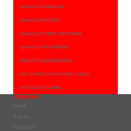
Oprema ZA RIBARNICE
Oprema ZA MESNICE
Oprema ZA HOTEL i RESTORAN
Oprema ZA APARTMANE
UGOSTITELJSKI NAMJEŠTAJ
SVE ZA VINO Vitrine-Pribor-Točenje
VIP GADGET MASTER
IZBORNIK
HOME
O NAMA
PROIZVODI