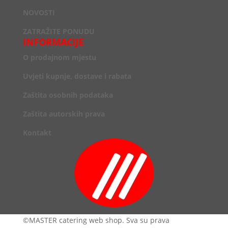
NOVOSTI
ZATRAŽITE PONUDU
INFORMACIJE
O prodajnom mjestu
Uvjeti kupnje, dostave i rabata
Zaštita osobnih podataka
Zaštita autorskih prava
Kontakt
©MASTER catering web shop. Sva su prava