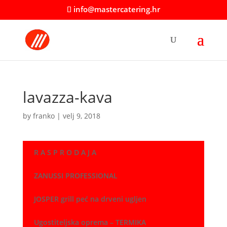
info@mastercatering.hr
lavazza-kava
by
franko
|
velj 9, 2018
R A S P R O D A J A
ZANUSSI PROFESSIONAL
JOSPER grill peć na drveni ugljen
Ugostiteljska oprema – TERMIKA