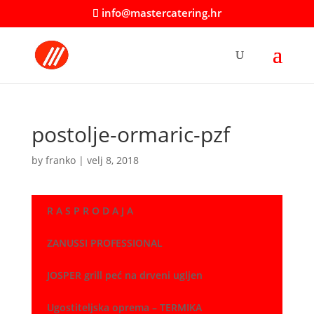
info@mastercatering.hr
postolje-ormaric-pzf
by
franko
|
velj 8, 2018
R A S P R O D A J A
ZANUSSI PROFESSIONAL
JOSPER grill peć na drveni ugljen
Ugostiteljska oprema – TERMIKA