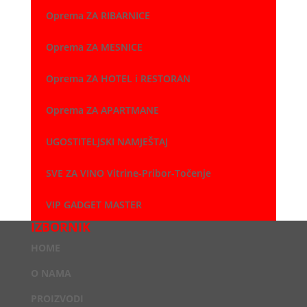
Oprema ZA RIBARNICE
Oprema ZA MESNICE
Oprema ZA HOTEL i RESTORAN
Oprema ZA APARTMANE
UGOSTITELJSKI NAMJEŠTAJ
SVE ZA VINO Vitrine-Pribor-Točenje
VIP GADGET MASTER
IZBORNIK
HOME
O NAMA
PROIZVODI