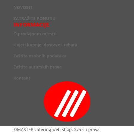
NOVOSTI
ZATRAŽITE PONUDU
INFORMACIJE
O prodajnom mjestu
Uvjeti kupnje, dostave i rabata
Zaštita osobnih podataka
Zaštita autorskih prava
Kontakt
©MASTER catering web shop. Sva su prava