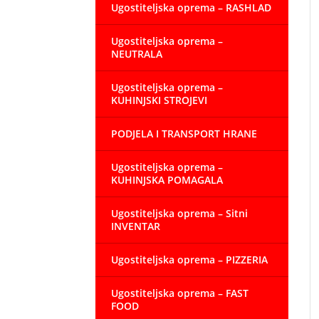
Ugostiteljska oprema – RASHLAD
Ugostiteljska oprema –
NEUTRALA
Ugostiteljska oprema –
KUHINJSKI STROJEVI
PODJELA I TRANSPORT HRANE
Ugostiteljska oprema –
KUHINJSKA POMAGALA
Ugostiteljska oprema – Sitni
INVENTAR
Ugostiteljska oprema – PIZZERIA
Ugostiteljska oprema – FAST
FOOD