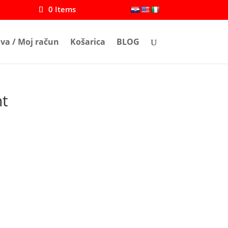
0 Items
ava / Moj račun
Košarica
BLOG
nt