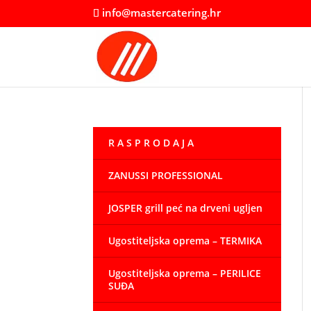
info@mastercatering.hr
R A S P R O D A J A
ZANUSSI PROFESSIONAL
JOSPER grill peć na drveni ugljen
Ugostiteljska oprema – TERMIKA
Ugostiteljska oprema – PERILICE
SUĐA