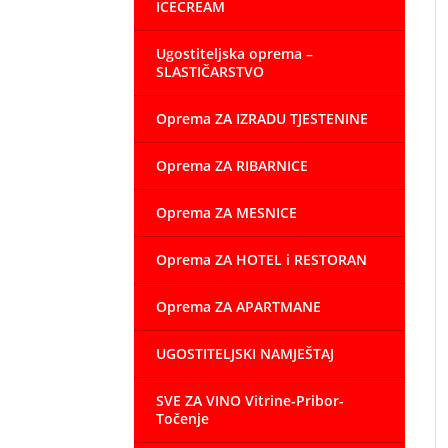
ICECREAM
Ugostiteljska oprema –
SLASTIČARSTVO
Oprema ZA IZRADU TJESTENINE
Oprema ZA RIBARNICE
Oprema ZA MESNICE
Oprema ZA HOTEL i RESTORAN
Oprema ZA APARTMANE
UGOSTITELJSKI NAMJEŠTAJ
SVE ZA VINO Vitrine-Pribor-
Točenje