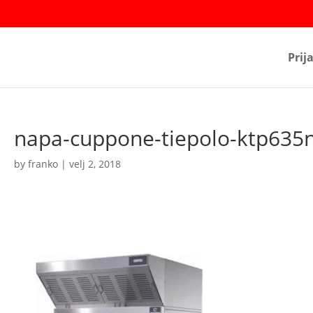
Prij
napa-cuppone-tiepolo-ktp635
by
franko
|
velj 2, 2018