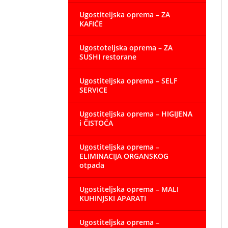
Ugostiteljska oprema – ZA
KAFIĆE
Ugostoteljska oprema – ZA
SUSHI restorane
Ugostiteljska oprema – SELF
SERVICE
Ugostiteljska oprema – HIGIJENA
i ČISTOĆA
Ugostiteljska oprema –
ELIMINACIJA ORGANSKOG
otpada
Ugostiteljska oprema – MALI
KUHINJSKI APARATI
Ugostiteljska oprema –