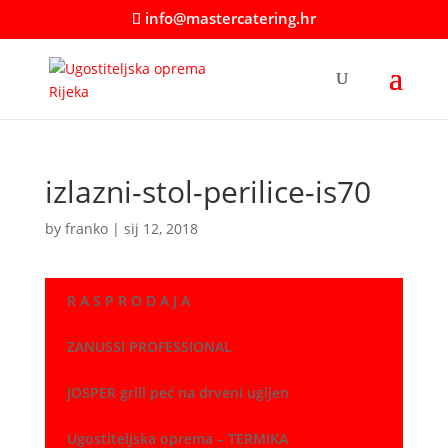
info@mastercatering.hr
izlazni-stol-perilice-is70
by
franko
|
sij 12, 2018
R A S P R O D A J A
ZANUSSI PROFESSIONAL
JOSPER grill peć na drveni ugljen
Ugostiteljska oprema – TERMIKA