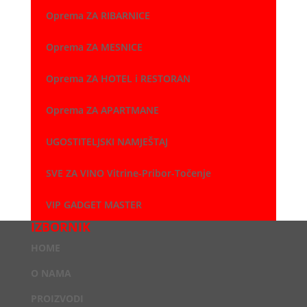
Oprema ZA RIBARNICE
Oprema ZA MESNICE
Oprema ZA HOTEL i RESTORAN
Oprema ZA APARTMANE
UGOSTITELJSKI NAMJEŠTAJ
SVE ZA VINO Vitrine-Pribor-Točenje
VIP GADGET MASTER
IZBORNIK
HOME
O NAMA
PROIZVODI