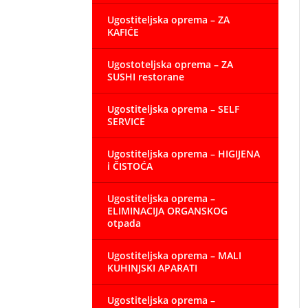
Ugostiteljska oprema – ZA
KAFIĆE
Ugostoteljska oprema – ZA
SUSHI restorane
Ugostiteljska oprema – SELF
SERVICE
Ugostiteljska oprema – HIGIJENA
i ČISTOĆA
Ugostiteljska oprema –
ELIMINACIJA ORGANSKOG
otpada
Ugostiteljska oprema – MALI
KUHINJSKI APARATI
Ugostiteljska oprema –