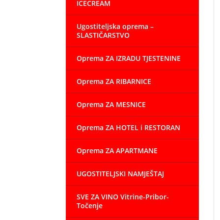
ICECREAM
Ugostiteljska oprema –
SLASTIČARSTVO
Oprema ZA IZRADU TJESTENINE
Oprema ZA RIBARNICE
Oprema ZA MESNICE
Oprema ZA HOTEL i RESTORAN
Oprema ZA APARTMANE
UGOSTITELJSKI NAMJEŠTAJ
SVE ZA VINO Vitrine-Pribor-
Točenje