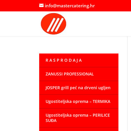
info@mastercatering.hr
R A S P R O D A J A
ZANUSSI PROFESSIONAL
JOSPER grill peć na drveni ugljen
Ugostiteljska oprema – TERMIKA
Ugostiteljska oprema – PERILICE
SUĐA