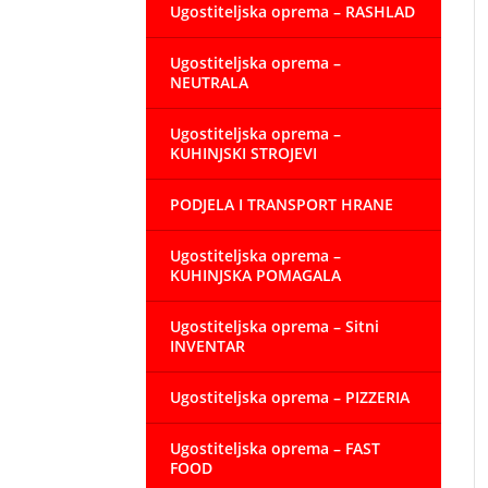
Ugostiteljska oprema – RASHLAD
Ugostiteljska oprema –
NEUTRALA
Ugostiteljska oprema –
KUHINJSKI STROJEVI
PODJELA I TRANSPORT HRANE
Ugostiteljska oprema –
KUHINJSKA POMAGALA
Ugostiteljska oprema – Sitni
INVENTAR
Ugostiteljska oprema – PIZZERIA
Ugostiteljska oprema – FAST
FOOD