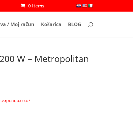
0 Items
ava / Moj račun
Košarica
BLOG
1,200 W – Metropolitan
ww.expondo.co.uk