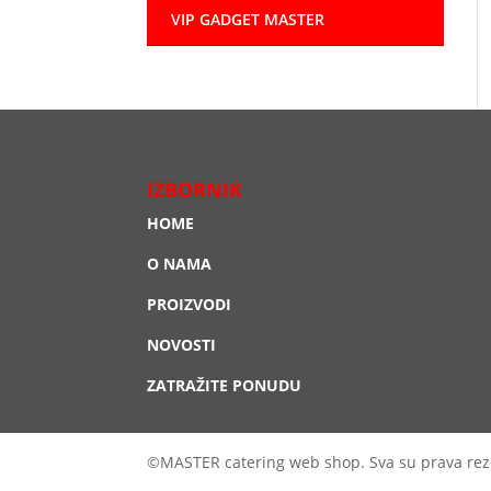
VIP GADGET MASTER
IZBORNIK
HOME
O NAMA
PROIZVODI
NOVOSTI
ZATRAŽITE PONUDU
©MASTER catering web shop. Sva su prava rez