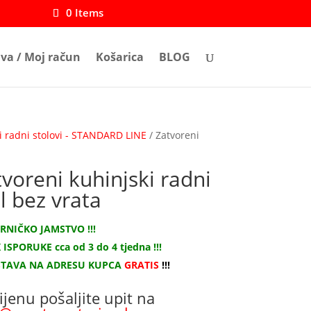
0 Items
ava / Moj račun
Košarica
BLOG
i radni stolovi - STANDARD LINE
/ Zatvoreni
voreni kuhinjski radni
l bez vrata
RNIČKO JAMSTVO !!!
ISPORUKE cca od 3 do 4 tjedna !!!
TAVA NA ADRESU KUPCA
GRATIS
!!!
ijenu pošaljite upit na