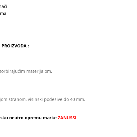
nači
ama
IS PROIZVODA :
sorbirajućim materijalom,
jom stranom, visinski podesive do 40 mm.
nsku neutro opremu marke
ZANUSSI