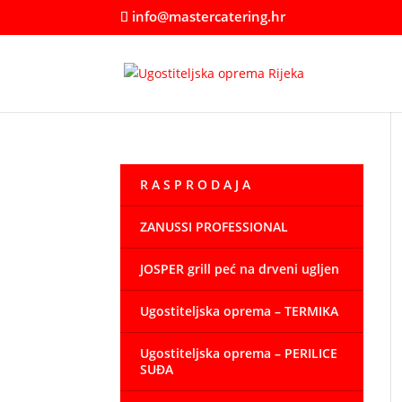
info@mastercatering.hr
R A S P R O D A J A
ZANUSSI PROFESSIONAL
JOSPER grill peć na drveni ugljen
Ugostiteljska oprema – TERMIKA
Ugostiteljska oprema – PERILICE
SUĐA