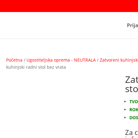
Prij
Početna
/
Ugostiteljska oprema - NEUTRALA
/
Zatvoreni kuhinjsk
kuhinjski radni stol bez vrata
Zat
sto
TVO
ROK 
DOS
Za c