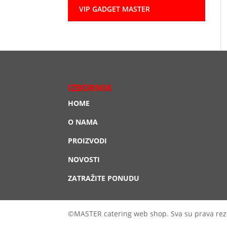
VIP GADGET MASTER
IZBORNIK
HOME
O NAMA
PROIZVODI
NOVOSTI
ZATRAŽITE PONUDU
©MASTER catering web shop. Sva su prava rez