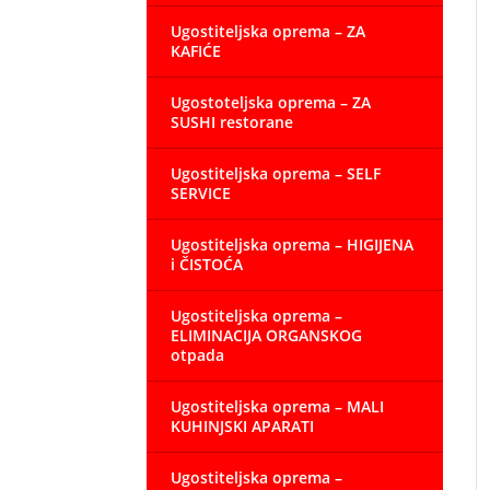
Ugostiteljska oprema – ZA
KAFIĆE
Ugostoteljska oprema – ZA
SUSHI restorane
Ugostiteljska oprema – SELF
SERVICE
Ugostiteljska oprema – HIGIJENA
i ČISTOĆA
Ugostiteljska oprema –
ELIMINACIJA ORGANSKOG
otpada
Ugostiteljska oprema – MALI
KUHINJSKI APARATI
Ugostiteljska oprema –