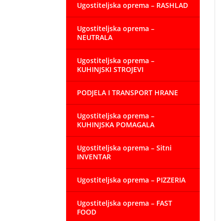
Ugostiteljska oprema – RASHLAD
Ugostiteljska oprema –
NEUTRALA
Ugostiteljska oprema –
KUHINJSKI STROJEVI
PODJELA I TRANSPORT HRANE
Ugostiteljska oprema –
KUHINJSKA POMAGALA
Ugostiteljska oprema – Sitni
INVENTAR
Ugostiteljska oprema – PIZZERIA
Ugostiteljska oprema – FAST
FOOD