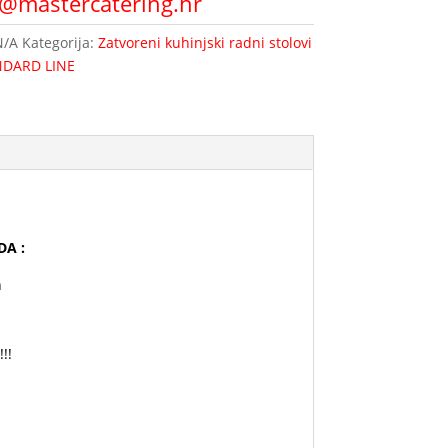
o@mastercatering.hr
N/A
Kategorija:
Zatvoreni kuhinjski radni stolovi
NDARD LINE
DA :
n
!!