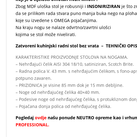
Zbog MDF uloška stol je robusniji i
INSONIRIZIRAN
je što z
da se prilikom rada stvara puno manja buka nego na ploh
koje su izvedene s OMEGA pojačanjima.
Na kraju nogu se nalaze odvrtno/zavrtni ulošci
kojima se stol može nivelirati.
Zatvoreni kuhinjski radni stol bez vrata – TEHNIČKI OP
KARAKTERISTIKE PROIZVODNJE STOLOVA NA NOGAMA.
– Nehrđajući čelik AISI 304 18/10, satiniziran, Scotch Brite.
– Radna polica V. 43 mm. s nehrđajućim čelikom, s fono-ap
potpuno zavaren.
– PRIZIDNICA je visine 85 mm dok je 15 mm debljine.
– Noge od nehrđajućeg čelika 40×40 mm.
– Podesive noge od nehrđajućeg čelika, s protukliznom don
– Pojačana donja polica od nehrđajućeg čelika.
Pogledaj
ovdje
našu ponude NEUTRO opreme kao i vrhu
PROFESSIONAL.