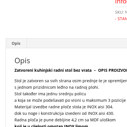
inf
SKU:
- STA
Opis
Opis
Zatvoreni kuhinjski radni stol bez vrata – OPIS PROIZVO
Stol je zatvoren sa svih strana osim prednje te je opremlje
s jednom prizidnicom leđno na radnoj plohi.
Stol također ima jednu srednju policu
a koja se može podešavati po visini u maksimum 3 pozicije !
Materijal izvedbe radne ploče stola je INOX aisi 304.
dok su noge i konstrukcija izvedeni od INOX aisi 430.
Radna ploča je pune debljine 4,2 cm sa MDF uloškom
koji je u cijelosti omotan INOX limom .