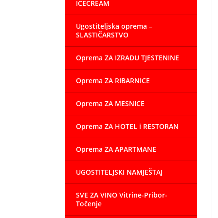
ICECREAM
Ugostiteljska oprema –
SLASTIČARSTVO
Oprema ZA IZRADU TJESTENINE
Oprema ZA RIBARNICE
Oprema ZA MESNICE
Oprema ZA HOTEL i RESTORAN
Oprema ZA APARTMANE
UGOSTITELJSKI NAMJEŠTAJ
SVE ZA VINO Vitrine-Pribor-
Točenje