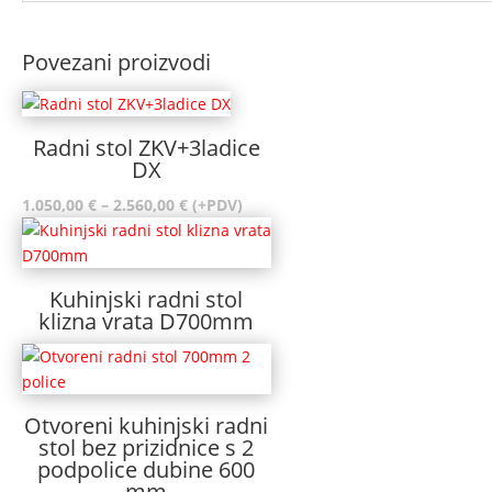
Povezani proizvodi
Radni stol ZKV+3ladice
DX
Raspon
1.050,00
€
–
2.560,00
€
(+PDV)
cijena:
od
1.050,00 €
Kuhinjski radni stol
do
klizna vrata D700mm
2.560,00 €
Otvoreni kuhinjski radni
stol bez prizidnice s 2
podpolice dubine 600
mm