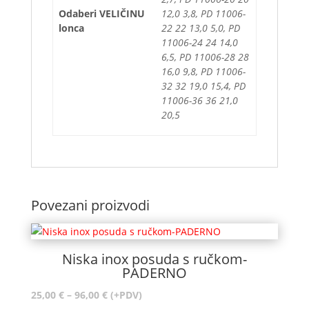
Odaberi VELIČINU
12,0 3,8, PD 11006-
lonca
22 22 13,0 5,0, PD
11006-24 24 14,0
6,5, PD 11006-28 28
16,0 9,8, PD 11006-
32 32 19,0 15,4, PD
11006-36 36 21,0
20,5
Povezani proizvodi
Niska inox posuda s ručkom-
PADERNO
Raspon
25,00
€
–
96,00
€
(+PDV)