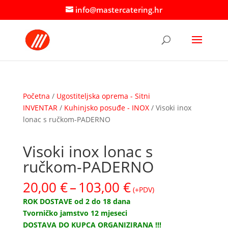
info@mastercatering.hr
Početna
/
Ugostiteljska oprema - Sitni
INVENTAR
/
Kuhinjsko posuđe - INOX
/ Visoki inox
lonac s ručkom-PADERNO
Visoki inox lonac s
ručkom-PADERNO
Raspon
20,00
€
–
103,00
€
(+PDV)
cijena:
ROK DOSTAVE od 2 do 18 dana
od
Tvorničko jamstvo 12 mjeseci
20,00 €
DOSTAVA DO KUPCA ORGANIZIRANA !!!