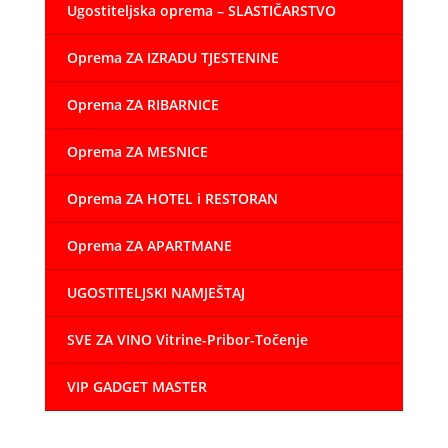
Ugostiteljska oprema – SLASTIČARSTVO
Oprema ZA IZRADU TJESTENINE
Oprema ZA RIBARNICE
Oprema ZA MESNICE
Oprema ZA HOTEL i RESTORAN
Oprema ZA APARTMANE
UGOSTITELJSKI NAMJEŠTAJ
SVE ZA VINO Vitrine-Pribor-Točenje
VIP GADGET MASTER