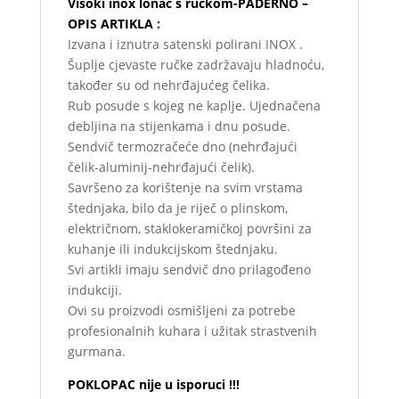
Visoki inox lonac s ručkom-PADERNO –
OPIS ARTIKLA :
Izvana i iznutra satenski polirani INOX .
Šuplje cjevaste ručke zadržavaju hladnoću,
također su od nehrđajućeg čelika.
Rub posude s kojeg ne kaplje. Ujednačena
debljina na stijenkama i dnu posude.
Sendvič termozračeće dno (nehrđajući
čelik-aluminij-nehrđajući čelik).
Savršeno za korištenje na svim vrstama
štednjaka, bilo da je riječ o plinskom,
električnom, staklokeramičkoj površini za
kuhanje ili indukcijskom štednjaku.
Svi artikli imaju sendvič dno prilagođeno
indukciji.
Ovi su proizvodi osmišljeni za potrebe
profesionalnih kuhara i užitak strastvenih
gurmana.
POKLOPAC nije u isporuci !!!