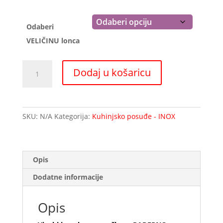
do
103,00 €
Odaberi
VELIČINU lonca
Visoki
Dodaj u košaricu
inox
lonac
s
ručkom-
SKU:
N/A
Kategorija:
Kuhinjsko posuđe - INOX
PADERNO
količina
Opis
Dodatne informacije
Opis