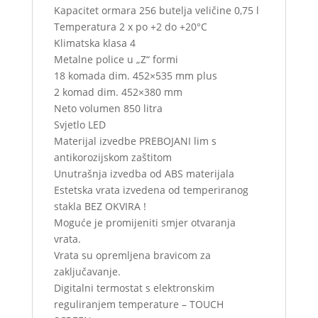
Kapacitet ormara 256 butelja veličine 0,75 l
Temperatura 2 x po +2 do +20°C
Klimatska klasa 4
Metalne police u „Z“ formi
18 komada dim. 452×535 mm plus
2 komad dim. 452×380 mm
Neto volumen 850 litra
Svjetlo LED
Materijal izvedbe PREBOJANI lim s
antikorozijskom zaštitom
Unutrašnja izvedba od ABS materijala
Estetska vrata izvedena od temperiranog
stakla BEZ OKVIRA !
Moguće je promijeniti smjer otvaranja
vrata.
Vrata su opremljena bravicom za
zaključavanje.
Digitalni termostat s elektronskim
reguliranjem temperature – TOUCH