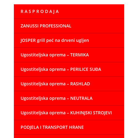
R A S P R O D A J A
ZANUSSI PROFESSIONAL
JOSPER grill peć na drveni ugljen
Ugostiteljska oprema – TERMIKA
Ugostiteljska oprema – PERILICE SUĐA
Ugostiteljska oprema – RASHLAD
Ugostiteljska oprema – NEUTRALA
Ugostiteljska oprema – KUHINJSKI STROJEVI
PODJELA I TRANSPORT HRANE