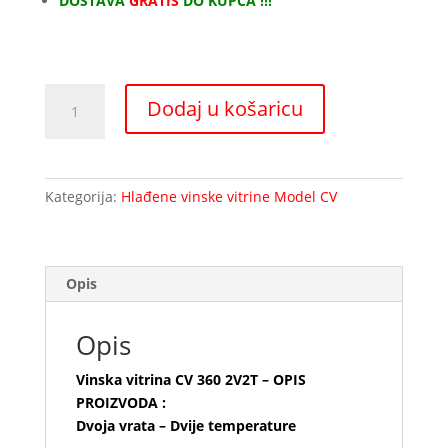
DOSTAVA
GRATIS
DO KUPCA !!!
Vinska
Dodaj u košaricu
vitrina
CV
360
2V2T
Kategorija:
Hlađene vinske vitrine Model CV
količina
Opis
Opis
Vinska vitrina CV 360 2V2T – OPIS
PROIZVODA :
Dvoja vrata – Dvije temperature