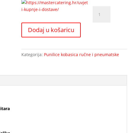
Vertikalna
ručna
punilica
Dodaj u košaricu
kobasica
MC-
7
litara
Kategorija:
Punilice kobasica ručne i pneumatske
količina
itara