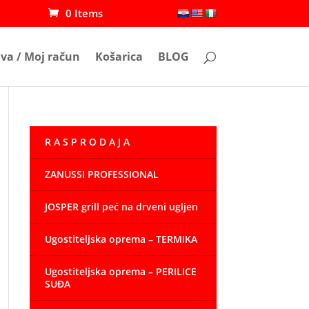
0 Items
ava / Moj račun
Košarica
BLOG
R A S P R O D A J A
ZANUSSI PROFESSIONAL
JOSPER grill peć na drveni ugljen
Ugostiteljska oprema – TERMIKA
Ugostiteljska oprema – PERILICE
SUĐA