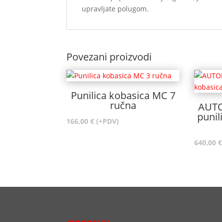
upravljate polugom.
Povezani proizvodi
Punilica kobasica MC 7
ručna
AUTO
punil
166,00
€
(+PDV)
640,00
€