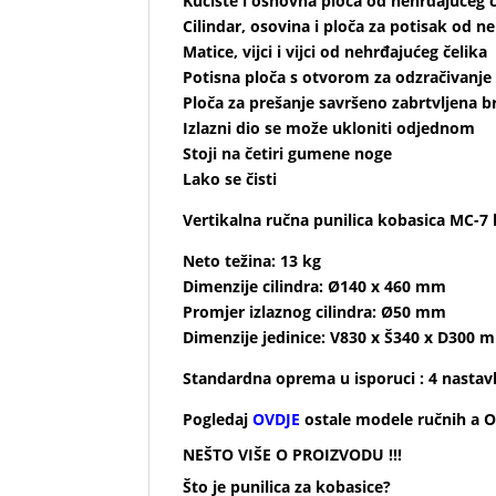
Kućište i osnovna ploča od nehrđajućeg č
Cilindar, osovina i ploča za potisak od n
Matice, vijci i vijci od nehrđajućeg čelika
Potisna ploča s otvorom za odzračivanje
Ploča za prešanje savršeno zabrtvljena 
Izlazni dio se može ukloniti odjednom
Stoji na četiri gumene noge
Lako se čisti
Vertikalna ručna punilica kobasica MC-7 
Neto težina: 13 kg
Dimenzije cilindra: Ø140 x 460 mm
Promjer izlaznog cilindra: Ø50 mm
Dimenzije jedinice: V830 x Š340 x D300 
Standardna oprema u isporuci :
4 nastav
Pogledaj
OVDJE
ostale modele ručnih a O
NEŠTO VIŠE O PROIZVODU !!!
Što je punilica za kobasice?