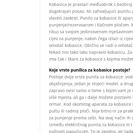
Kobasica je prastari međuobrok s bezbroj o
dugotrajan posao. Ali zahvaljujući punilu 
vlastiti zaokret. Punilo za kobasice ili ap
punjenje/rezervoarom i tlačnom pločom. Mož
ribu) sa svojom jedinstvenom mješavinom z
cijev za punjenje, nakon čega izlazi iz cije
omotač kobasice. Obično se radi o omotač
Nikad nisi tako lako napravio kobasicu. 
ima čak i škare za kobasice s kojima možet
Koje vrste punilica za kobasice postoje?
Postoje dvije vrste punila za kobasice: vo
objašnjenja; jedan je stojeći model, a dru
zapravo ovisi samo o tome s kojim vam je 
više mjesta, ali ga i dalje možete postavit
ormar. Kod okomitog aparata za kobasice m
pultu ili radnoj ploči. Nije bitno ni za pra
za punjenje prema sebi. Na ovaj način ih 
između električnog punila za kobasice ili
nožnom papučicom. To je zgodno, jer tad