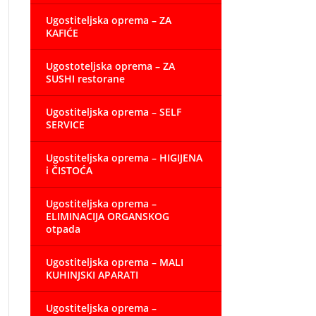
Ugostiteljska oprema – ZA
KAFIĆE
Ugostoteljska oprema – ZA
SUSHI restorane
Ugostiteljska oprema – SELF
SERVICE
Ugostiteljska oprema – HIGIJENA
i ČISTOĆA
Ugostiteljska oprema –
ELIMINACIJA ORGANSKOG
otpada
Ugostiteljska oprema – MALI
KUHINJSKI APARATI
Ugostiteljska oprema –