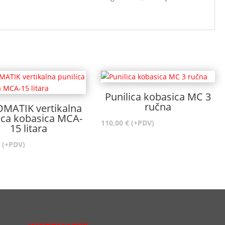
Punilica kobasica MC 3
ručna
MATIK vertikalna
ica kobasica MCA-
110,00
€
(+PDV)
15 litara
(+PDV)