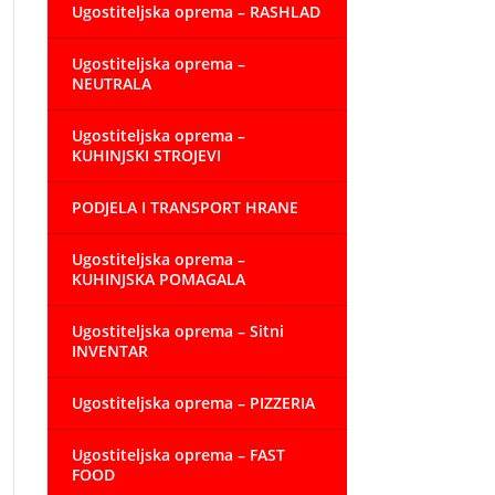
Ugostiteljska oprema – RASHLAD
Ugostiteljska oprema –
NEUTRALA
Ugostiteljska oprema –
KUHINJSKI STROJEVI
PODJELA I TRANSPORT HRANE
Ugostiteljska oprema –
KUHINJSKA POMAGALA
Ugostiteljska oprema – Sitni
INVENTAR
Ugostiteljska oprema – PIZZERIA
Ugostiteljska oprema – FAST
FOOD