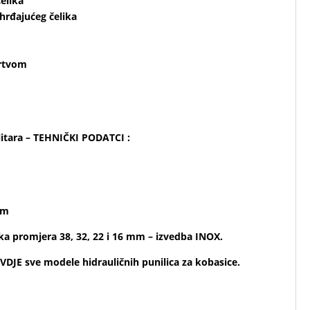
elika
ehrđajućeg čelika
brtvom
litara – TEHNIČKI PODATCI :
mm
ka promjera 38, 32, 22 i 16 mm – izvedba INOX.
VDJE sve modele hidrauličnih punilica za kobasice.