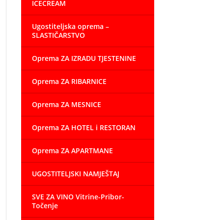
ICECREAM
Ugostiteljska oprema –
SLASTIČARSTVO
Oprema ZA IZRADU TJESTENINE
Oprema ZA RIBARNICE
Oprema ZA MESNICE
Oprema ZA HOTEL i RESTORAN
Oprema ZA APARTMANE
UGOSTITELJSKI NAMJEŠTAJ
SVE ZA VINO Vitrine-Pribor-
Točenje