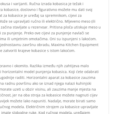
kusa i varijanti. Ručna izrada kobasica je težak i
za kobasice, doslovno i figurativno možete mu dati svoj
arat za kobasice je uređaj sa spremnikom, cijevi za
e se upravljati ručno ili električno. Mljeveno meso (ili
ačina stavljate u rezervoar. Pritisna ploča utiskuje meso u
vi za punjenje. Preko ove cijevi za punjenje navlači se
ima ili umjetnim omotačima. Oni su ispunjeni s lakoćom.
Za jednostavnu završnu obradu, Maxima Kitchen Equipment
e zatvoriti krajeve kobasice s istom lakoćom.
doravno i okomito. Razlika između njih zahtijeva malo
gi horizontalni model punjenja kobasica. Koji ćete odabrati
ugodnije raditi. Horizontalni aparat za kobasice zauzima
i na radnu površinu ako se iznad njega nalazi kuhinjski
orate uzeti u obzir visinu, ali zauzima manje mjesta na
ktičnost, jer na oba stroja za kobasice možete nagnuti cijev
uvijek možete lako napuniti. Nadalje, morate birati samo
 ručnog modela. Električnim strojem za kobasice upravljate
a imate slobodne ruke. Kod ručnog modela, uređajem