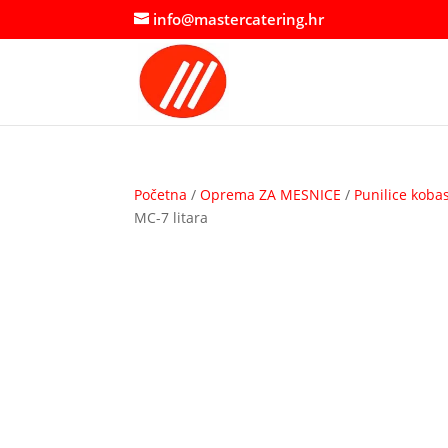
info@mastercatering.hr
Početna
/
Oprema ZA MESNICE
/
Punilice koba
MC-7 litara