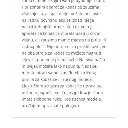
samo o tome s kojim vam je ugodnije raditi.
Horizontalni aparat za kobasice zauzima
više mjesta, ali ga i dalje možete postaviti
na radnu površinu ako se iznad njega
nalazi kuhinjski ormar. Kod okomitog
aparata za kobasice morate uzeti u obzir
visinu, ali zauzima manje mjesta na pultu ili
radnoj ploči. Nije bitno ni za praktičnost, jer
na oba stroja za kobasice možete nagnuti
cijev za punjenje prema sebi. Na ovaj način
ih uvijek možete lako napuniti. Nadalje,
morate birati samo između električnog
punila za kobasice ili ručnog modela.
Električnim strojem za kobasice upravljate
nožnom papučicom. To je zgodno, jer tada
imate slobodne ruke. Kod ručnog modela,
uređajem upravljate polugom.