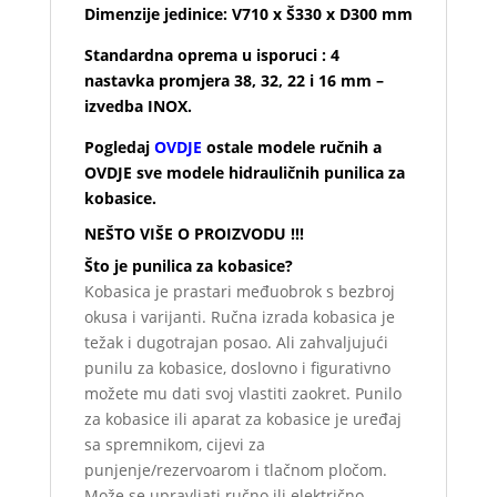
Dimenzije jedinice: V710 x Š330 x D300 mm
Standardna oprema u isporuci :
4
nastavka promjera 38, 32, 22 i 16 mm –
izvedba INOX.
Pogledaj
OVDJE
ostale modele ručnih a
OVDJE sve modele hidrauličnih punilica za
kobasice.
NEŠTO VIŠE O PROIZVODU !!!
Što je punilica za kobasice?
Kobasica je prastari međuobrok s bezbroj
okusa i varijanti. Ručna izrada kobasica je
težak i dugotrajan posao. Ali zahvaljujući
punilu za kobasice, doslovno i figurativno
možete mu dati svoj vlastiti zaokret. Punilo
za kobasice ili aparat za kobasice je uređaj
sa spremnikom, cijevi za
punjenje/rezervoarom i tlačnom pločom.
Može se upravljati ručno ili električno.