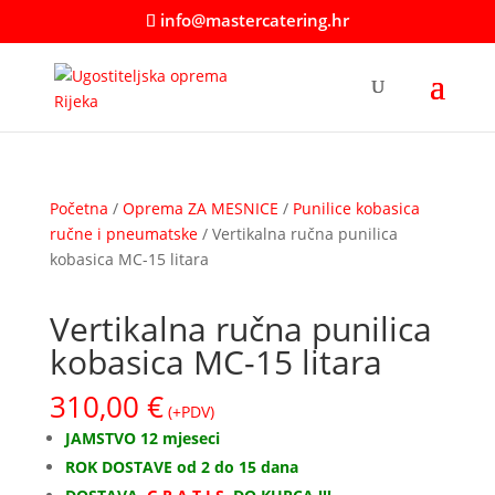
info@mastercatering.hr
Početna
/
Oprema ZA MESNICE
/
Punilice kobasica
ručne i pneumatske
/ Vertikalna ručna punilica
kobasica MC-15 litara
Vertikalna ručna punilica
kobasica MC-15 litara
310,00
€
(+PDV)
JAMSTVO 12 mjeseci
ROK DOSTAVE od 2 do 15 dana