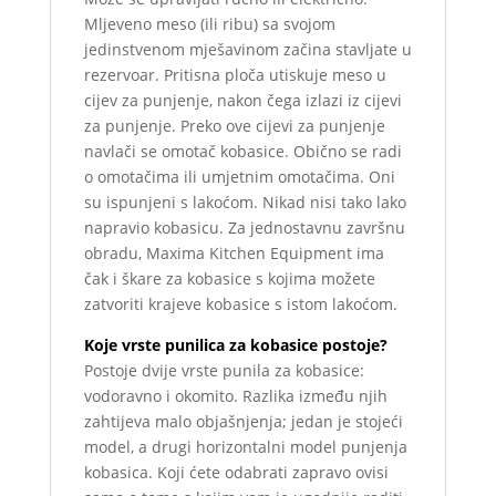
Mljeveno meso (ili ribu) sa svojom
jedinstvenom mješavinom začina stavljate u
rezervoar. Pritisna ploča utiskuje meso u
cijev za punjenje, nakon čega izlazi iz cijevi
za punjenje. Preko ove cijevi za punjenje
navlači se omotač kobasice. Obično se radi
o omotačima ili umjetnim omotačima. Oni
su ispunjeni s lakoćom. Nikad nisi tako lako
napravio kobasicu. Za jednostavnu završnu
obradu, Maxima Kitchen Equipment ima
čak i škare za kobasice s kojima možete
zatvoriti krajeve kobasice s istom lakoćom.
Koje vrste punilica za kobasice postoje?
Postoje dvije vrste punila za kobasice:
vodoravno i okomito. Razlika između njih
zahtijeva malo objašnjenja; jedan je stojeći
model, a drugi horizontalni model punjenja
kobasica. Koji ćete odabrati zapravo ovisi