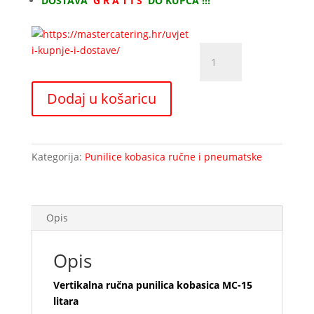
DOSTAVA
G R A T I S
DO KUPCA !!!
Vertikalna
ručna
punilica
Dodaj u košaricu
kobasica
MC-
15
litara
Kategorija:
Punilice kobasica ručne i pneumatske
količina
Opis
Opis
Vertikalna ručna punilica kobasica MC-15
litara