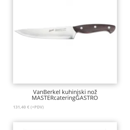
VanBerkel kuhinjski nož
MASTERcateringGASTRO
131,40
€
(+PDV)