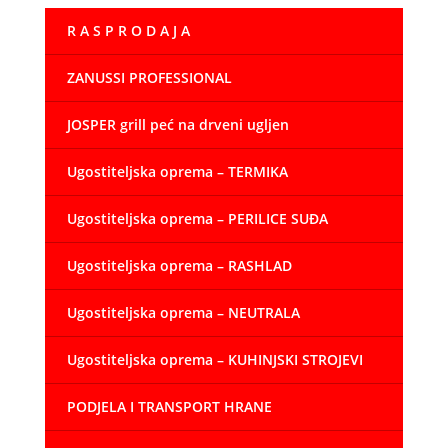
R A S P R O D A J A
ZANUSSI PROFESSIONAL
JOSPER grill peć na drveni ugljen
Ugostiteljska oprema – TERMIKA
Ugostiteljska oprema – PERILICE SUĐA
Ugostiteljska oprema – RASHLAD
Ugostiteljska oprema – NEUTRALA
Ugostiteljska oprema – KUHINJSKI STROJEVI
PODJELA I TRANSPORT HRANE