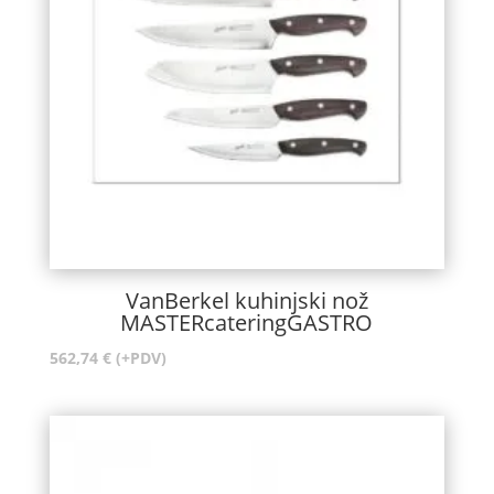
VanBerkel kuhinjski nož
MASTERcateringGASTRO
562,74
€
(+PDV)