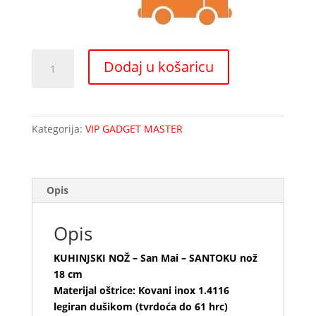
VanBerkel
Dodaj u košaricu
kuhinjski
nož
MASTERcateringGASTRO
količina
Kategorija:
VIP GADGET MASTER
Opis
Opis
KUHINJSKI NOŽ – San Mai – SANTOKU nož
18 cm
Materijal oštrice: Kovani inox 1.4116
legiran dušikom (tvrdoća do 61 hrc)