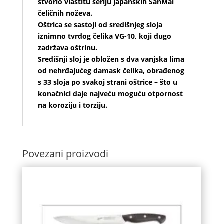
stvorio vlastitu seriju japanskih SanMai
čeličnih noževa.
Oštrica se sastoji od središnjeg sloja
iznimno tvrdog čelika VG-10, koji dugo
zadržava oštrinu.
Središnji sloj je obložen s dva vanjska lima
od nehrđajućeg damask čelika, obrađenog
s 33 sloja po svakoj strani oštrice – što u
konačnici daje najveću moguću otpornost
na koroziju i torziju.
Povezani proizvodi