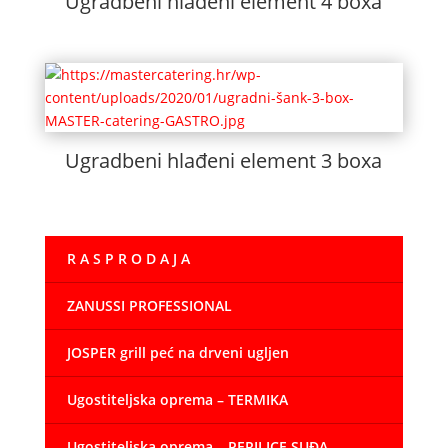
Ugradbeni hlađeni element 4 boxa
Ugradbeni hlađeni element 3 boxa
R A S P R O D A J A
ZANUSSI PROFESSIONAL
JOSPER grill peć na drveni ugljen
Ugostiteljska oprema – TERMIKA
Ugostiteljska oprema – PERILICE SUĐA