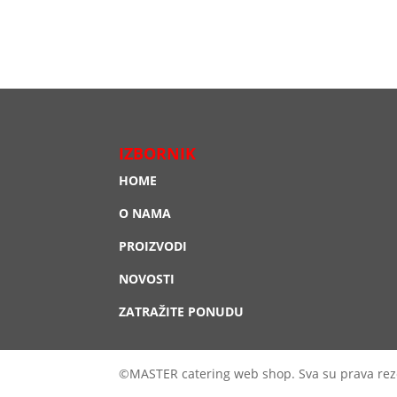
IZBORNIK
HOME
O NAMA
PROIZVODI
NOVOSTI
ZATRAŽITE PONUDU
©MASTER catering web shop. Sva su prava rez