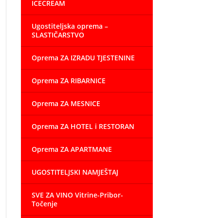
ICECREAM
Ugostiteljska oprema –
SLASTIČARSTVO
Oprema ZA IZRADU TJESTENINE
Oprema ZA RIBARNICE
Oprema ZA MESNICE
Oprema ZA HOTEL i RESTORAN
Oprema ZA APARTMANE
UGOSTITELJSKI NAMJEŠTAJ
SVE ZA VINO Vitrine-Pribor-
Točenje