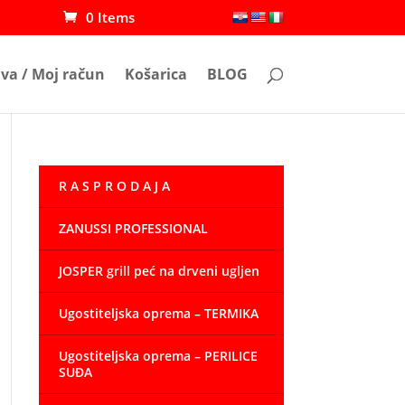
0 Items
ava / Moj račun
Košarica
BLOG
R A S P R O D A J A
ZANUSSI PROFESSIONAL
JOSPER grill peć na drveni ugljen
Ugostiteljska oprema – TERMIKA
Ugostiteljska oprema – PERILICE
SUĐA