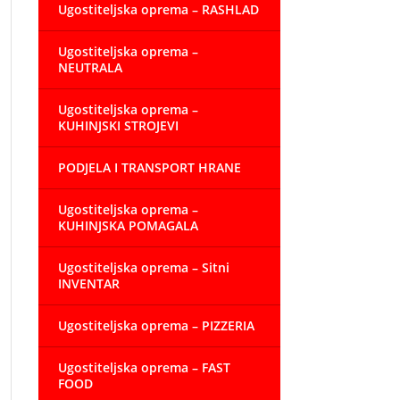
Ugostiteljska oprema – RASHLAD
Ugostiteljska oprema –
NEUTRALA
Ugostiteljska oprema –
KUHINJSKI STROJEVI
PODJELA I TRANSPORT HRANE
Ugostiteljska oprema –
KUHINJSKA POMAGALA
Ugostiteljska oprema – Sitni
INVENTAR
Ugostiteljska oprema – PIZZERIA
Ugostiteljska oprema – FAST
FOOD