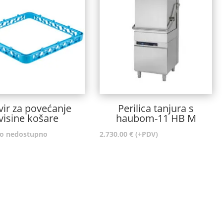
ir za povećanje
Perilica tanjura s
visine košare
haubom-11 HB M
o nedostupno
2.730,00
€
(+PDV)