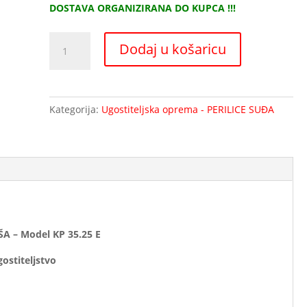
DOSTAVA ORGANIZIRANA DO KUPCA !!!
UGOSTITELJSKA
Dodaj u košaricu
DIGITALNA
PERILICA
ČAŠA
-
Kategorija:
Ugostiteljska oprema - PERILICE SUĐA
Model
KP
35.25
E
količina
A – Model KP 35.25 E
gostiteljstvo