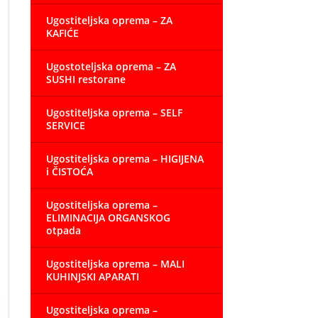
Ugostiteljska oprema – ZA
KAFIĆE
Ugostoteljska oprema – ZA
SUSHI restorane
Ugostiteljska oprema – SELF
SERVICE
Ugostiteljska oprema – HIGIJENA
i ČISTOĆA
Ugostiteljska oprema –
ELIMINACIJA ORGANSKOG
otpada
Ugostiteljska oprema – MALI
KUHINJSKI APARATI
Ugostiteljska oprema –