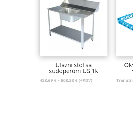
Ulazni stol sa
Okv
sudoperom US 1k
Raspon
428,69
€
–
508,33
€
(+PDV)
Trenutn
cijena:
od
428,69 €
do
508,33 €