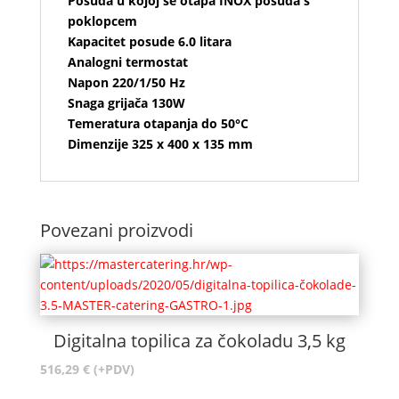
Posuda u kojoj se otapa INOX posuda s
poklopcem
Kapacitet posude 6.0 litara
Analogni termostat
Napon 220/1/50 Hz
Snaga grijača 130W
Temeratura otapanja do 50°C
Dimenzije 325 x 400 x 135 mm
Povezani proizvodi
Digitalna topilica za čokoladu 3,5 kg
516,29
€
(+PDV)