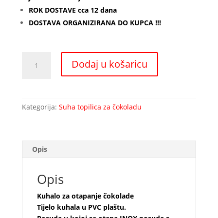
ROK DOSTAVE cca 12 dana
DOSTAVA ORGANIZIRANA DO KUPCA !!!
Topilica
Dodaj u košaricu
za
čokoladu
6,0
kg
Kategorija:
Suha topilica za čokoladu
količina
Opis
Opis
Kuhalo za otapanje čokolade
Tijelo kuhala u PVC plaštu.