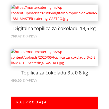
Digitalna topilica za čokoladu 13,5 kg
768,47
€
(+PDV)
Topilica za čokoladu 3 x 0,8 kg
490,00
€
(+PDV)
R A S P R O D A J A