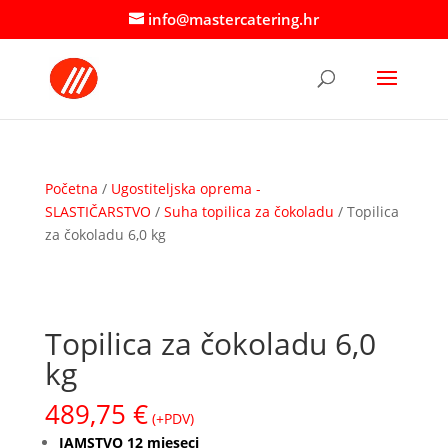
info@mastercatering.hr
Početna
/
Ugostiteljska oprema -
SLASTIČARSTVO
/
Suha topilica za čokoladu
/ Topilica
za čokoladu 6,0 kg
Topilica za čokoladu 6,0
kg
489,75
€
(+PDV)
JAMSTVO 12 mjeseci