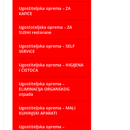
Ugostiteljska oprema – ZA
KAFIĆE
Ugostoteljska oprema – ZA
SUSHI restorane
Ugostiteljska oprema – SELF
SERVICE
Ugostiteljska oprema – HIGIJENA
i ČISTOĆA
Ugostiteljska oprema –
ELIMINACIJA ORGANSKOG
otpada
Ugostiteljska oprema – MALI
KUHINJSKI APARATI
Ugostiteljska oprema –