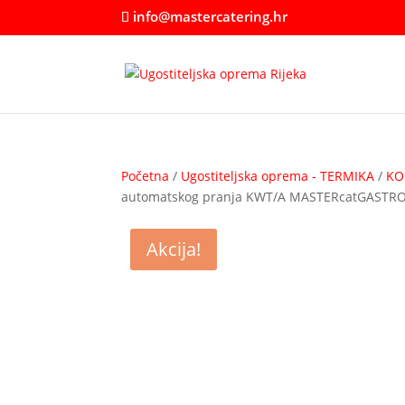
info@mastercatering.hr
Početna
/
Ugostiteljska oprema - TERMIKA
/
KO
automatskog pranja KWT/A MASTERcatGASTR
Akcija!