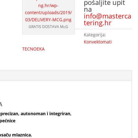
pošaljite upit
na
info@masterca
tering.hr
GRATIS DOSTAVA McG
Kategorija:
Konvektomati
TECNOEKA
A
recizan, autonoman i integriran,
pećnice
osaču mlaznica.