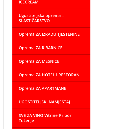
ICECREAM
Ugostiteljska oprema –
SLASTIČARSTVO
Oprema ZA IZRADU TJESTENINE
Oprema ZA RIBARNICE
Oprema ZA MESNICE
Oprema ZA HOTEL i RESTORAN
Oprema ZA APARTMANE
UGOSTITELJSKI NAMJEŠTAJ
SVE ZA VINO Vitrine-Pribor-
Točenje