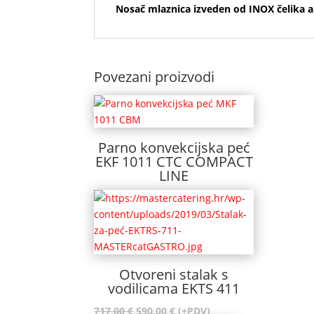
Nosač mlaznica izveden od INOX čelika ai
Povezani proizvodi
Parno konvekcijska peć
EKF 1011 CTC COMPACT
LINE
Otvoreni stalak s
vodilicama EKTS 411
Izvorna
Trenutna
717,00
€
590,00
€
(+PDV)