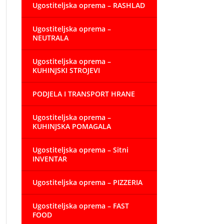
Ugostiteljska oprema – RASHLAD
Ugostiteljska oprema –
NEUTRALA
Ugostiteljska oprema –
KUHINJSKI STROJEVI
PODJELA I TRANSPORT HRANE
Ugostiteljska oprema –
KUHINJSKA POMAGALA
Ugostiteljska oprema – Sitni
INVENTAR
Ugostiteljska oprema – PIZZERIA
Ugostiteljska oprema – FAST
FOOD