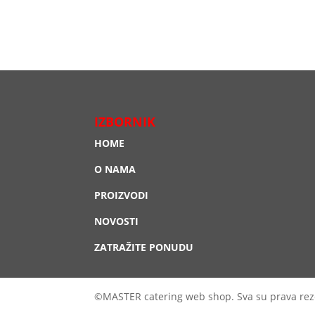
IZBORNIK
HOME
O NAMA
PROIZVODI
NOVOSTI
ZATRAŽITE PONUDU
©MASTER catering web shop. Sva su prava rez