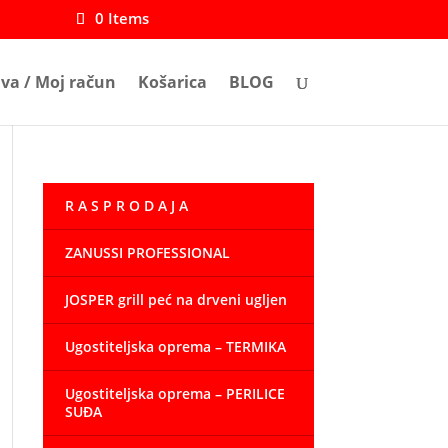
0 Items
ava / Moj račun
Košarica
BLOG
R A S P R O D A J A
ZANUSSI PROFESSIONAL
JOSPER grill peć na drveni ugljen
Ugostiteljska oprema – TERMIKA
Ugostiteljska oprema – PERILICE
SUĐA