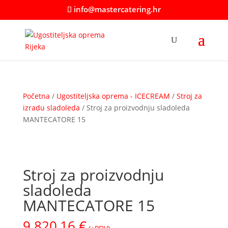
info@mastercatering.hr
Početna
/
Ugostiteljska oprema - ICECREAM
/
Stroj za
izradu sladoleda
/ Stroj za proizvodnju sladoleda
MANTECATORE 15
Stroj za proizvodnju
sladoleda
MANTECATORE 15
9.820,16
€