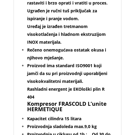
rastaviti i brzo oprati i vratiti u proces.
Ugrađen je ručni tuš priključak za
ispiranje i pranje vodom.
Uređaj je izrađen tretmanom
visokotlačenja i hladnom ekstruzijom
INOX materijala.
Rečeno onemogućava ostatak okusa i
njihovo mješanje.
Proizvod ima standard ISO9001 koji
jamči da su pri proizvodnji uporabljeni
visokokvalitetni materijali.
Rashladni energent je EKOloški plin R
404
Kompresor FRASCOLD L’unite
HERMETIQUE
Kapacitet cilindra 15 litara
Proizvodnja sladoleda max.9,0 kg
Proizvodnja u ciklusu od 1h : Od 30 do