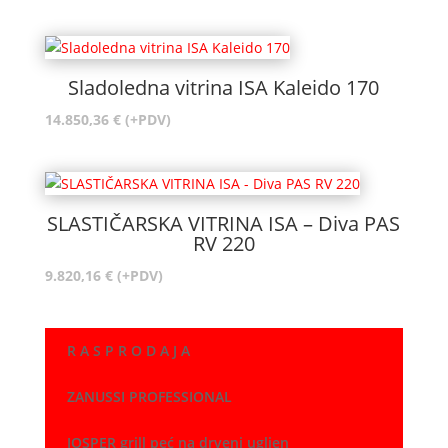
Sladoledna vitrina ISA Kaleido 170
14.850,36
€
(+PDV)
SLASTIČARSKA VITRINA ISA – Diva PAS
RV 220
9.820,16
€
(+PDV)
R A S P R O D A J A
ZANUSSI PROFESSIONAL
JOSPER grill peć na drveni ugljen