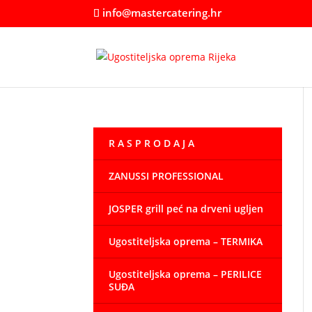
info@mastercatering.hr
R A S P R O D A J A
ZANUSSI PROFESSIONAL
JOSPER grill peć na drveni ugljen
Ugostiteljska oprema – TERMIKA
Ugostiteljska oprema – PERILICE
SUĐA