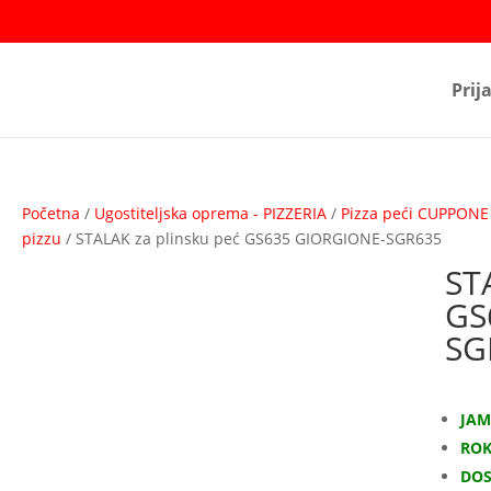
Prij
Početna
/
Ugostiteljska oprema - PIZZERIA
/
Pizza peći CUPPONE
pizzu
/ STALAK za plinsku peć GS635 GIORGIONE-SGR635
ST
GS
SG
JAM
ROK
DO