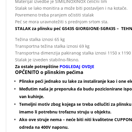
Materijal izvedbe je SIMILINOXINOX čelični lim
Stalak se lako monitira a može biti postavljen i na kotače.
Povremeno treba pranjem očistiti stalak
Peć se mora uravnotežiti s prednjom srtom sta.
STALAK za plinsku peć GS435 GIORGIONE-SGR435 –
TEHN
Težina stalka iznosi 65 kg
Transportna težina stalka iznosi 69 kg
Transportna dimenzija pakiranog stalka iznosi 1150 x 119
Stalak je izveden stabilno-fiksno.
Za ostale potrepštine
POGLEDAJ OVDJE
OPĆENITO o plinskim pećima
Plinske peći jednako su lake za instaliranje kao i one el
Međutim naša je preporuka da budu pozicionirane ispo
van kuhinje.
Temeljni motiv zbog kojega se treba odlučiti za plinsku
imamo li potrebnu trofaznu struju u objektu.
Ako ove struje nema – neće biti niti kvalitetne CUPPONE
odreda na 400V naponu.