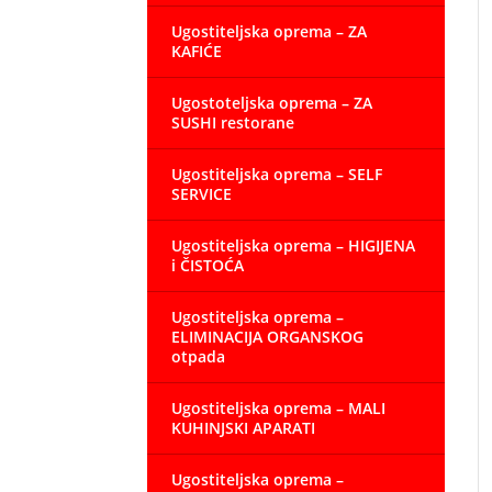
Ugostiteljska oprema – ZA
KAFIĆE
Ugostoteljska oprema – ZA
SUSHI restorane
Ugostiteljska oprema – SELF
SERVICE
Ugostiteljska oprema – HIGIJENA
i ČISTOĆA
Ugostiteljska oprema –
ELIMINACIJA ORGANSKOG
otpada
Ugostiteljska oprema – MALI
KUHINJSKI APARATI
Ugostiteljska oprema –