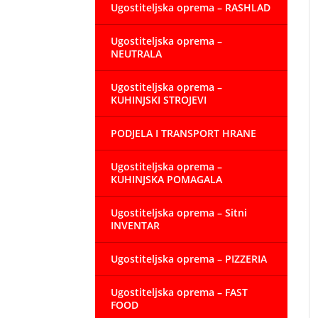
Ugostiteljska oprema – RASHLAD
Ugostiteljska oprema –
NEUTRALA
Ugostiteljska oprema –
KUHINJSKI STROJEVI
PODJELA I TRANSPORT HRANE
Ugostiteljska oprema –
KUHINJSKA POMAGALA
Ugostiteljska oprema – Sitni
INVENTAR
Ugostiteljska oprema – PIZZERIA
Ugostiteljska oprema – FAST
FOOD