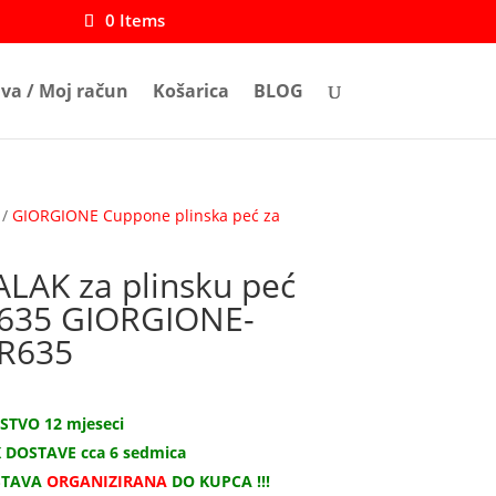
0 Items
ava / Moj račun
Košarica
BLOG
/
GIORGIONE Cuppone plinska peć za
ALAK za plinsku peć
635 GIORGIONE-
R635
STVO 12 mjeseci
 DOSTAVE cca 6 sedmica
STAVA
ORGANIZIRANA
DO KUPCA !!!