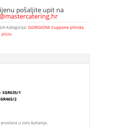
ijenu pošaljite upit na
o@mastercatering.hr
N/A
Kategorija:
GIORGIONE Cuppone plinska
 pizzu
– SGR635/1
SGR465/2
g prostora u zoni kuhanja.