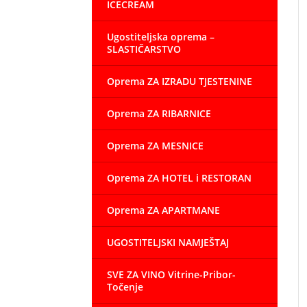
ICECREAM
Ugostiteljska oprema –
SLASTIČARSTVO
Oprema ZA IZRADU TJESTENINE
Oprema ZA RIBARNICE
Oprema ZA MESNICE
Oprema ZA HOTEL i RESTORAN
Oprema ZA APARTMANE
UGOSTITELJSKI NAMJEŠTAJ
SVE ZA VINO Vitrine-Pribor-
Točenje