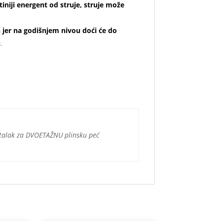
tiniji energent od struje, struje može
jer na godišnjem nivou doći će do
u
.
Stalak za DVOETAŽNU plinsku peć