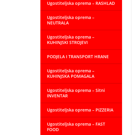
Ugostiteljska oprema – RASHLAD
Ugostiteljska oprema –
NEUTRALA
Ugostiteljska oprema –
KUHINJSKI STROJEVI
PODJELA I TRANSPORT HRANE
Ugostiteljska oprema –
KUHINJSKA POMAGALA
Ugostiteljska oprema – Sitni
INVENTAR
Ugostiteljska oprema – PIZZERIA
Ugostiteljska oprema – FAST
FOOD