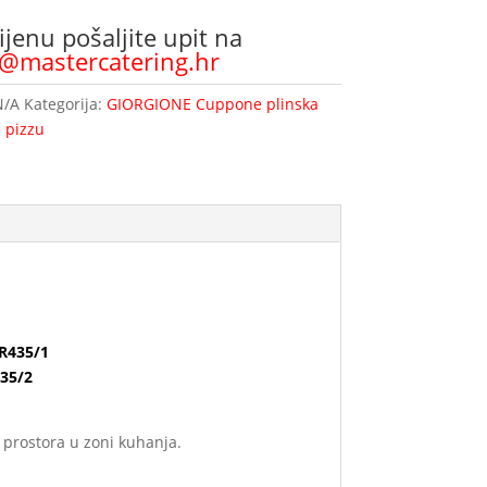
ijenu pošaljite upit na
o@mastercatering.hr
N/A
Kategorija:
GIORGIONE Cuppone plinska
 pizzu
R435/1
35/2
g prostora u zoni kuhanja.