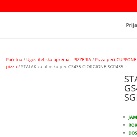
Prij
Početna
/
Ugostiteljska oprema - PIZZERIA
/
Pizza peći CUPPONE
pizzu
/ STALAK za plinsku peć GS435 GIORGIONE-SGR435
ST
GS
SG
JAM
ROK
DO