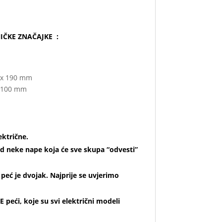
IČKE ZNAČAJKE :
0 x 190 mm
x1100 mm
ektrične.
d neke nape koja će sve skupa “odvesti”
 peć je dvojak. Najprije se uvjerimo
 peći, koje su svi električni modeli