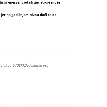
tiniji energent od struje, struje može
jer na godišnjem nivou doći će do
u
.
Stalak za DVOETAŽNU plinsku peć