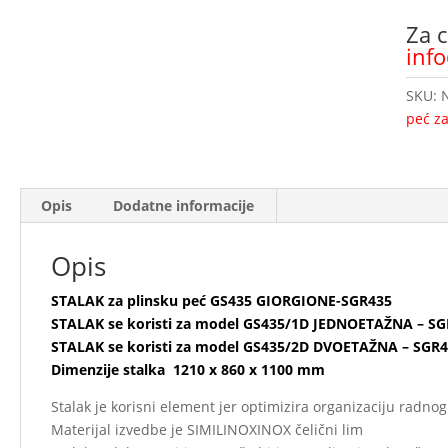
Za c
inf
SKU:
peć za
Opis
Dodatne informacije
Opis
STALAK za plinsku peć GS435 GIORGIONE-SGR435
STALAK se koristi za model GS435/1D JEDNOETAŽNA – SG
STALAK se koristi za model GS435/2D DVOETAŽNA – SGR4
Dimenzije stalka 1210 x 860 x 1100 mm
Stalak je korisni element jer optimizira organizaciju radno
Materijal izvedbe je SIMILINOXINOX čelični lim