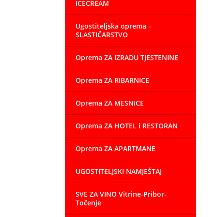
ICECREAM
Ugostiteljska oprema –
SLASTIČARSTVO
Oprema ZA IZRADU TJESTENINE
Oprema ZA RIBARNICE
Oprema ZA MESNICE
Oprema ZA HOTEL i RESTORAN
Oprema ZA APARTMANE
UGOSTITELJSKI NAMJEŠTAJ
SVE ZA VINO Vitrine-Pribor-
Točenje