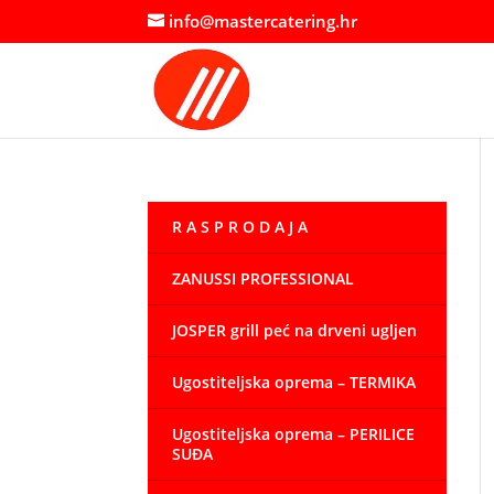
info@mastercatering.hr
R A S P R O D A J A
ZANUSSI PROFESSIONAL
JOSPER grill peć na drveni ugljen
Ugostiteljska oprema – TERMIKA
Ugostiteljska oprema – PERILICE
SUĐA