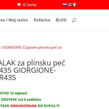
0 Items
ava / Moj račun
Košarica
BLOG
/
GIORGIONE Cuppone plinska peć za
ALAK za plinsku peć
435 GIORGIONE-
R435
STVO 12 mjeseci
 DOSTAVE cca 6 sedmica
STAVA
ORGANIZIRANA
DO KUPCA !!!