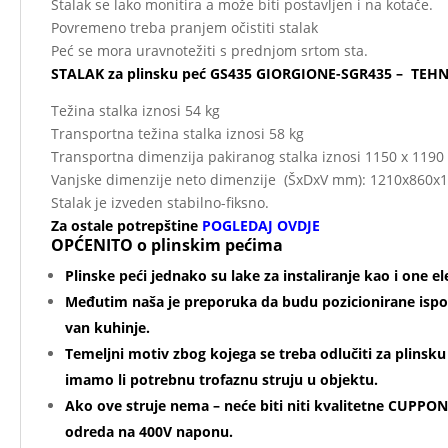
Stalak se lako monitira a može biti postavljen i na kotače.
Povremeno treba pranjem očistiti stalak
Peć se mora uravnotežiti s prednjom srtom sta.
STALAK za plinsku peć GS435 GIORGIONE-SGR435 –
TEHN
Težina stalka iznosi 54 kg
Transportna težina stalka iznosi 58 kg
Transportna dimenzija pakiranog stalka iznosi 1150 x 119
Vanjske dimenzije neto dimenzije (ŠxDxV mm): 1210x860
Stalak je izveden stabilno-fiksno.
Za ostale potrepštine
POGLEDAJ OVDJE
OPĆENITO o plinskim pećima
Plinske peći jednako su lake za instaliranje kao i one el
Međutim naša je preporuka da budu pozicionirane ispo
van kuhinje.
Temeljni motiv zbog kojega se treba odlučiti za plinsku
imamo li potrebnu trofaznu struju u objektu.
Ako ove struje nema – neće biti niti kvalitetne CUPPONE
odreda na 400V naponu.