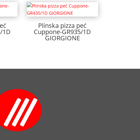
peć
Plinska pizza peć
/1D
Cuppone-GR935/1D
GIORGIONE