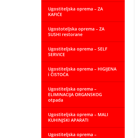
Ugostiteljska oprema – ZA
KAFIĆE
Ugostoteljska oprema – ZA
SUSHI restorane
Ugostiteljska oprema – SELF
SERVICE
Ugostiteljska oprema – HIGIJENA
i ČISTOĆA
Ugostiteljska oprema –
ELIMINACIJA ORGANSKOG
otpada
Ugostiteljska oprema – MALI
KUHINJSKI APARATI
Ugostiteljska oprema –