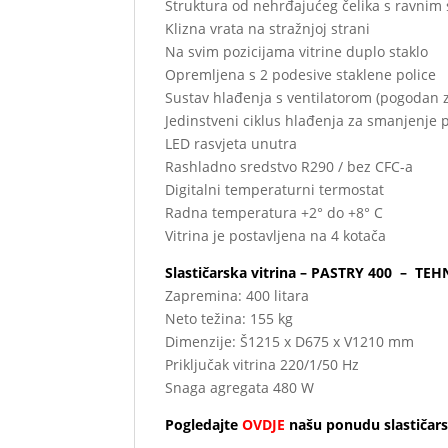
Struktura od nehrđajućeg čelika s ravnim 
Klizna vrata na stražnjoj strani
Na svim pozicijama vitrine duplo staklo
Opremljena s 2 podesive staklene police
Sustav hlađenja s ventilatorom (pogodan z
Jedinstveni ciklus hlađenja za smanjenje 
LED rasvjeta unutra
Rashladno sredstvo R290 / bez CFC-a
Digitalni temperaturni termostat
Radna temperatura +2° do +8° C
Vitrina je postavljena na 4 kotača
Slastičarska vitrina – PASTRY 400 – TEH
Zapremina: 400 litara
Neto težina: 155 kg
Dimenzije: Š1215 x D675 x V1210 mm
Priključak vitrina 220/1/50 Hz
Snaga agregata 480 W
Pogledajte
OVDJE
našu ponudu slastičar