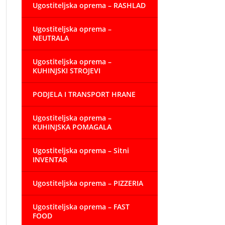
Ugostiteljska oprema – RASHLAD
Ugostiteljska oprema –
NEUTRALA
Ugostiteljska oprema –
KUHINJSKI STROJEVI
PODJELA I TRANSPORT HRANE
Ugostiteljska oprema –
KUHINJSKA POMAGALA
Ugostiteljska oprema – Sitni
INVENTAR
Ugostiteljska oprema – PIZZERIA
Ugostiteljska oprema – FAST
FOOD