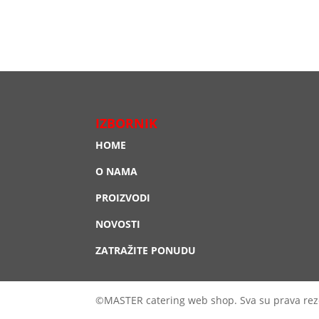
IZBORNIK
HOME
O NAMA
PROIZVODI
NOVOSTI
ZATRAŽITE PONUDU
©MASTER catering web shop. Sva su prava rez