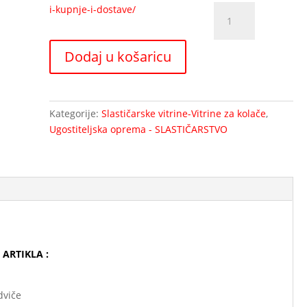
Slastičarska
vitrina
-
Dodaj u košaricu
PASTRY
400
količina
Kategorije:
Slastičarske vitrine-Vitrine za kolače
,
Ugostiteljska oprema - SLASTIČARSTVO
S ARTIKLA :
dviče