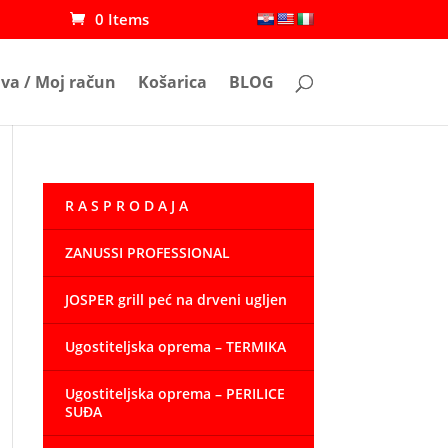
0 Items
ava / Moj račun
Košarica
BLOG
R A S P R O D A J A
ZANUSSI PROFESSIONAL
JOSPER grill peć na drveni ugljen
Ugostiteljska oprema – TERMIKA
Ugostiteljska oprema – PERILICE
SUĐA