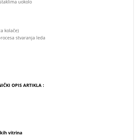
staklima uokolo
a kolače)
procesa stvaranja leda
NIČKI OPIS ARTIKLA :
skih vitrina
izvorne podatke o izgledu
vitrine.