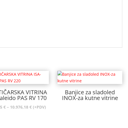
TIČARSKA VITRINA
Banjice za sladoled
aleido PAS RV 170
INOX-za kutne vitrine
Raspon
75
€
–
10.976,18
€
(+PDV)
cijena:
od
10.126,75 €