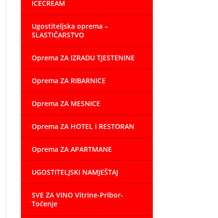
ICECREAM
Ugostiteljska oprema –
SLASTIČARSTVO
Oprema ZA IZRADU TJESTENINE
Oprema ZA RIBARNICE
Oprema ZA MESNICE
Oprema ZA HOTEL i RESTORAN
Oprema ZA APARTMANE
UGOSTITELJSKI NAMJEŠTAJ
SVE ZA VINO Vitrine-Pribor-
Točenje