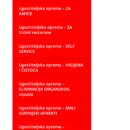
Ugostiteljska oprema – ZA
KAFIĆE
Ugostoteljska oprema – ZA
SUSHI restorane
Ugostiteljska oprema – SELF
SERVICE
Ugostiteljska oprema – HIGIJENA
i ČISTOĆA
Ugostiteljska oprema –
ELIMINACIJA ORGANSKOG
otpada
Ugostiteljska oprema – MALI
KUHINJSKI APARATI
Ugostiteljska oprema –