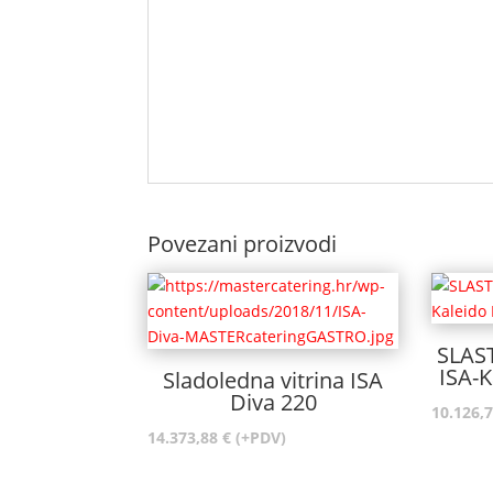
Povezani proizvodi
SLAS
ISA-K
Sladoledna vitrina ISA
Diva 220
10.126,
14.373,88
€
(+PDV)