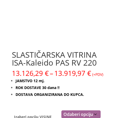
SLASTIČARSKA VITRINA
ISA-Kaleido PAS RV 220
Raspon
13.126,29
€
–
13.919,97
€
(+PDV)
cijena:
JAMSTVO 12 mj.
od
ROK DOSTAVE 30 dana !!
13.126,2
DOSTAVA ORGANIZIRANA DO KUPCA.
do
13.919,9
Izaberi opciju VISINE