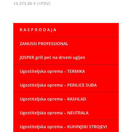
14.373,88
€
(+PDV)
R A S P R O D A J A
ZANUSSI PROFESSIONAL
JOSPER grill peć na drveni ugljen
Ugostiteljska oprema – TERMIKA
Ugostiteljska oprema – PERILICE SUĐA
Ugostiteljska oprema – RASHLAD
Ugostiteljska oprema – NEUTRALA
Ugostiteljska oprema – KUHINJSKI STROJEVI