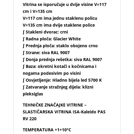
Vitrina se isporučuje u dvije visine V=117
cm i V=135 cm
V=117 cm ima jednu staklenu policu
V=135 cm ima dvije staklene police
∫ Stakleni dvorac: crni
∫ Radna ploča: Glacier White
∫ Prednja ploča: staklo obojeno crno
∫ Strane: siva RAL 9007
∫ Donja prednja rešetka: siva RAL 9007
∫ Baza: okretni kotači s kočnicama i
nogama podesivim po visini
∫ Osvjetljenje: Hladno bijela led 5700 K
∫ Zatvaranje stražnjeg dijela: klizni
pleksiglas
TEHNIČKE ZNAČAJKE VITRINE –
SLASTIČARSKA VITRINA ISA-Kaleido PAS
RV 220
TEMPERATURA +1+10°C