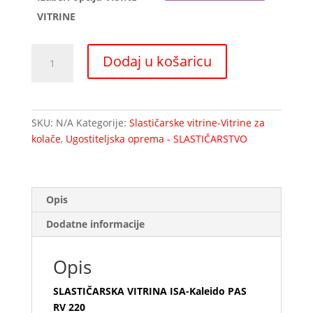
VITRINE
SLASTIČARSKA
Dodaj u košaricu
VITRINA
ISA-
Kaleido
PAS
SKU:
N/A
Kategorije:
Slastičarske vitrine-Vitrine za
RV
kolače
,
Ugostiteljska oprema - SLASTIČARSTVO
220
količina
Opis
Dodatne informacije
Opis
SLASTIČARSKA VITRINA ISA-Kaleido PAS
RV 220