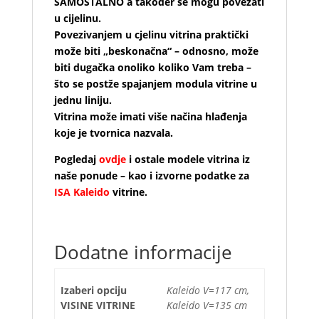
SAMOSTALNO a također se mogu povezati
u cijelinu.
Povezivanjem u cjelinu vitrina praktički
može biti „beskonačna“ – odnosno, može
biti dugačka onoliko koliko Vam treba –
što se postže spajanjem modula vitrine u
jednu liniju.
Vitrina može imati više načina hlađenja
koje je tvornica nazvala.
Pogledaj
ovdje
i ostale modele vitrina iz
naše ponude – kao i izvorne podatke za
ISA Kaleido
vitrine.
Dodatne informacije
Izaberi opciju
Kaleido V=117 cm,
VISINE VITRINE
Kaleido V=135 cm